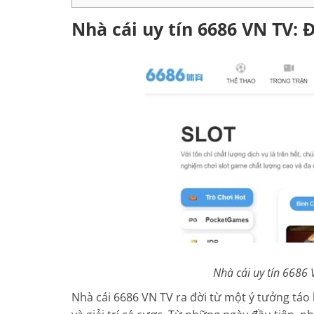
Nhà cái uy tín 6686 VN TV: 
Nhà cái uy tín 6686 
Nhà cái 6686 VN TV ra đời từ một ý tưởng táo