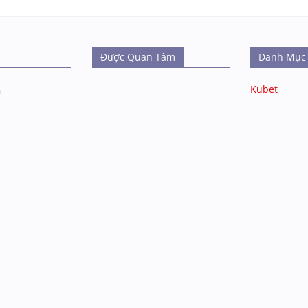
Được Quan Tâm
Danh Mục
O
Kubet