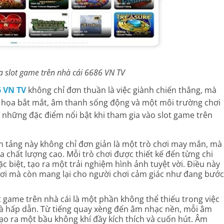
a slot game trên nhà cái 6686 VN TV
6 VN TV
không chỉ đơn thuần là việc giành chiến thắng, mà
ồ họa bắt mắt, âm thanh sống động và một môi trường chơi
 những đặc điểm nổi bật khi tham gia vào slot game trên
n tảng này không chỉ đơn giản là một trò chơi may mắn, mà
 chất lượng cao. Mỗi trò chơi được thiết kế đến từng chi
ặc biệt, tạo ra một trải nghiệm hình ảnh tuyệt vời. Điều này
hơi mà còn mang lại cho người chơi cảm giác như đang bước
game trên nhà cái là một phần không thể thiếu trong việc
và hấp dẫn. Từ tiếng quay xèng đến âm nhạc nền, mỗi âm
ạo ra một bầu không khí đầy kích thích và cuốn hút. Âm