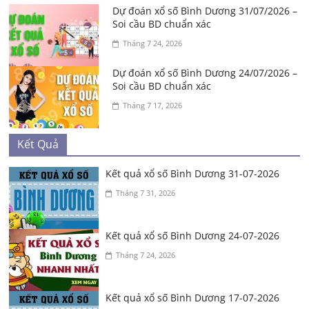
Dự đoán xổ số Bình Dương 31/07/2026 –
Soi cầu BD chuẩn xác
Tháng 7 24, 2026
Dự đoán xổ số Bình Dương 24/07/2026 –
Soi cầu BD chuẩn xác
Tháng 7 17, 2026
Kết Quả
Kết quả xổ số Bình Dương 31-07-2026
Tháng 7 31, 2026
Kết quả xổ số Bình Dương 24-07-2026
Tháng 7 24, 2026
Kết quả xổ số Bình Dương 17-07-2026