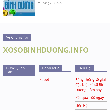
Tháng 7 17, 2026
Về Chúng Tôi
XOSOBINHDUONG.INFO
Được Quan
Danh Mục
Liên Hệ
Tâm
Kubet
Bảng thống kê giải
đặc biệt xổ số Bình
Dương hôm nay
Kết quả 100 ngày
Liên Hệ