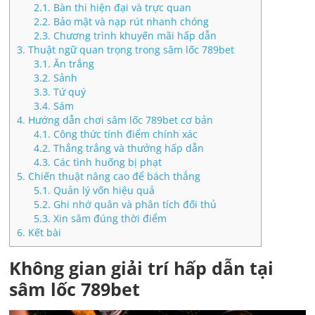
2.1.
Bàn thi hiện đại và trực quan
2.2.
Bảo mật và nạp rút nhanh chóng
2.3.
Chương trình khuyến mãi hấp dẫn
3.
Thuật ngữ quan trọng trong sâm lốc 789bet
3.1.
Ăn trắng
3.2.
Sảnh
3.3.
Tứ quý
3.4.
Sám
4.
Hướng dẫn chơi sâm lốc 789bet cơ bản
4.1.
Công thức tính điểm chính xác
4.2.
Thắng trắng và thưởng hấp dẫn
4.3.
Các tình huống bị phạt
5.
Chiến thuật nâng cao để bách thắng
5.1.
Quản lý vốn hiệu quả
5.2.
Ghi nhớ quân và phân tích đối thủ
5.3.
Xin sâm đúng thời điểm
6.
Kết bài
Không gian giải trí hấp dẫn tại
sâm lốc 789bet