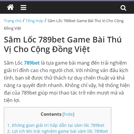
/
/
Trang chủ
Tổng Hợp
Sâm Lốc 789bet Game Bài Thú Vị Cho Cộng
Đồng Việt
Sâm Lốc 789bet Game Bài Thú
Vị Cho Cộng Đồng Việt
Sâm Lốc
789bet
là tựa game bài mang đến trải nghiệm
giải trí đỉnh cao cho người chơi. Với những ván đấu kịch
tính, bạn sẽ được thử thách tư duy chiến thuật và khả
năng ra quyết định nhanh. Không chỉ vậy, hệ thống hiện
đại của 789bet giúp mọi thao tác trở nên mượt mà và
tiện lợi.
Contents
[
hide
]
1.
Không gian giải trí hấp dẫn tại sâm lốc 789bet
2.
Lợi ích khi trải nghiệm game bài sâm lốc 789bet