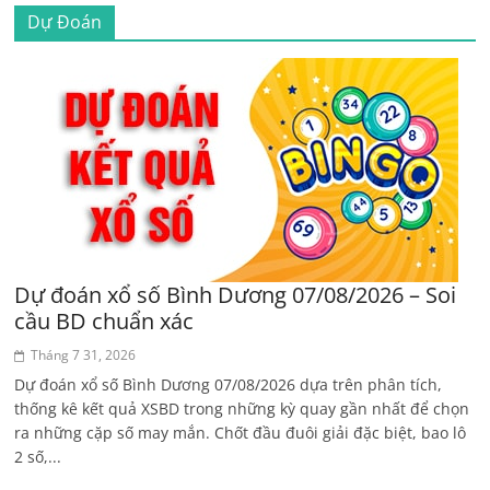
Dự Đoán
Dự đoán xổ số Bình Dương 07/08/2026 – Soi
cầu BD chuẩn xác
Tháng 7 31, 2026
Dự đoán xổ số Bình Dương 07/08/2026 dựa trên phân tích,
thống kê kết quả XSBD trong những kỳ quay gần nhất để chọn
ra những cặp số may mắn. Chốt đầu đuôi giải đặc biệt, bao lô
2 số,...