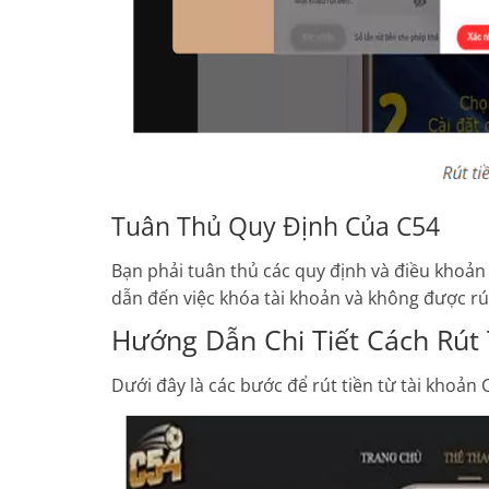
Tuân Thủ Quy Định Của C54
Bạn phải tuân thủ các quy định và điều khoản
dẫn đến việc khóa tài khoản và không được rút
Hướng Dẫn Chi Tiết Cách Rút 
Dưới đây là các bước để rút tiền từ tài khoản 