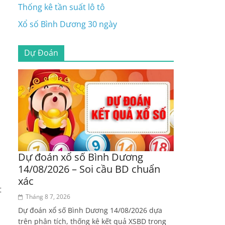
Thống kê tần suất lô tô
Xổ số Bình Dương 30 ngày
Dự Đoán
Dự đoán xổ số Bình Dương
14/08/2026 – Soi cầu BD chuẩn
xác
t
Tháng 8 7, 2026
Dự đoán xổ số Bình Dương 14/08/2026 dựa
trên phân tích, thống kê kết quả XSBD trong