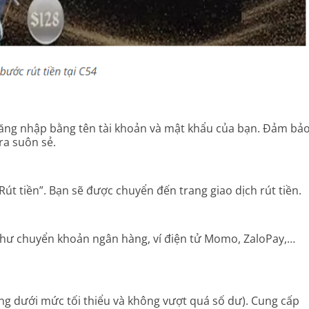
ăng nhập bằng tên tài khoản và mật khẩu của bạn. Đảm bả
 ra suôn sẻ.
Rút tiền”. Bạn sẽ được chuyển đến trang giao dịch rút tiền.
hư chuyển khoản ngân hàng, ví điện tử Momo, ZaloPay,…
g dưới mức tối thiểu và không vượt quá số dư). Cung cấp