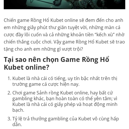
Chiến game Rồng Hổ Kubet online sẽ đem đến cho anh
em những giây phút thư giãn tuyệt vời, những màn cá
cược đầy lôi cuốn và cả những khoản tiền “kếch xù” nhờ
chiến thắng cuộc chơi. Vậy game Rồng Hổ Kubet sẽ trao
tặng cho anh em những gì vượt trội?
Tại sao nên chọn Game Rồng Hổ
Kubet online?
Kubet là nhà cái có tiếng, uy tín bậc nhất trên thị
trường game cá cược hiện nay.
Chơi game Sảnh rồng Kubet online, hay bất cứ
gambling khác, bạn hoàn toàn có thể yên tâm; vì
Kubet là nhà cái có giấy phép và hoạt động minh
bạch.
Tỷ lệ trả thưởng gambling của Kubet vô cùng hấp
dẫn.