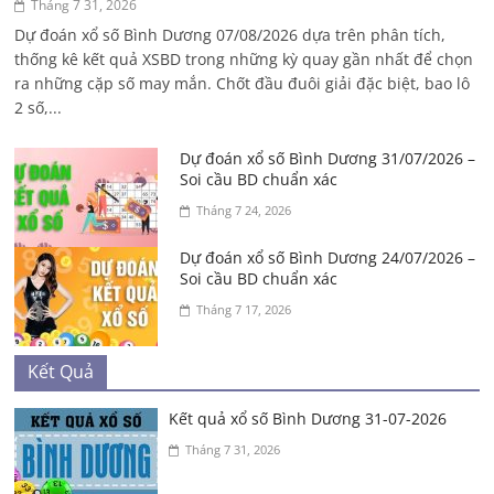
Tháng 7 31, 2026
Dự đoán xổ số Bình Dương 07/08/2026 dựa trên phân tích,
thống kê kết quả XSBD trong những kỳ quay gần nhất để chọn
ra những cặp số may mắn. Chốt đầu đuôi giải đặc biệt, bao lô
2 số,...
Dự đoán xổ số Bình Dương 31/07/2026 –
Soi cầu BD chuẩn xác
Tháng 7 24, 2026
Dự đoán xổ số Bình Dương 24/07/2026 –
Soi cầu BD chuẩn xác
Tháng 7 17, 2026
Kết Quả
Kết quả xổ số Bình Dương 31-07-2026
Tháng 7 31, 2026