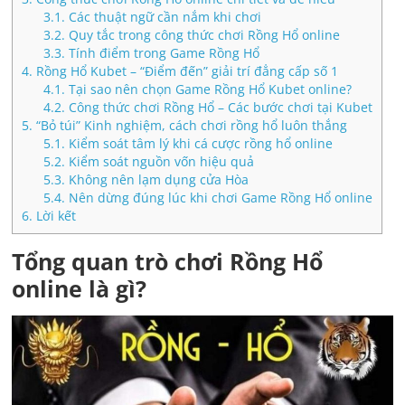
3.1.
Các thuật ngữ cần nắm khi chơi
3.2.
Quy tắc trong công thức chơi Rồng Hổ online
3.3.
Tính điểm trong Game Rồng Hổ
4.
Rồng Hổ Kubet – “Điểm đến” giải trí đẳng cấp số 1
4.1.
Tại sao nên chọn Game Rồng Hổ Kubet online?
4.2.
Công thức chơi Rồng Hổ – Các bước chơi tại Kubet
5.
“Bỏ túi” Kinh nghiệm, cách chơi rồng hổ luôn thắng
5.1.
Kiểm soát tâm lý khi cá cược rồng hổ online
5.2.
Kiểm soát nguồn vốn hiệu quả
5.3.
Không nên lạm dụng cửa Hòa
5.4.
Nên dừng đúng lúc khi chơi Game Rồng Hổ online
6.
Lời kết
Tổng quan trò chơi Rồng Hổ
online là gì?