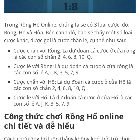
Trong Rồng Hổ Online, chúng ta sẽ có 3 loại cược, đó:
Rồng, Hổ và Hòa. Bên cạnh đó, bạn sẽ thấy một số loại
cược khác, được gọi là cược chẵn lẻ, cụ thể như sau:
Cược chẵn với Rồng: Là dự đoán cá cược ở cửa rồng
là các con số chẵn 2, 4, 6, 8, 10, Q.
Cược lẻ với Rồng: Là dự đoán cá cược ở cửa rồng là
các con số lẻ A, J, K, 3, 5, 7, 9.
Cược chẵn với Hổ: Là dự đoán cá cược ở cửa Hổ là
các con số chẵn 2, 4, 6, 8, 10, Q.
Cược lẻ với Hổ: Là dự đoán cá cược ở cửa Hổ là các
con số lẻ A, J, K, 3, 5, 7, 9.
Công thức chơi Rồng Hổ online
chi tiết và dễ hiểu
Cách chơi rồng hổ luôn thắng không khó, bởi trò chơi