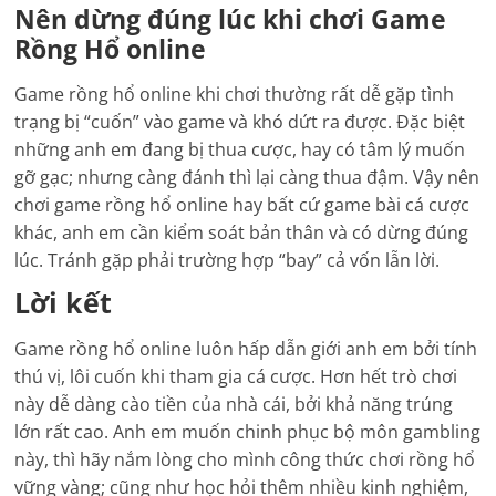
Nên dừng đúng lúc khi chơi Game
Rồng Hổ online
Game rồng hổ online khi chơi thường rất dễ gặp tình
trạng bị “cuốn” vào game và khó dứt ra được. Đặc biệt
những anh em đang bị thua cược, hay có tâm lý muốn
gỡ gạc; nhưng càng đánh thì lại càng thua đậm. Vậy nên
chơi game rồng hổ online hay bất cứ game bài cá cược
khác, anh em cần kiểm soát bản thân và có dừng đúng
lúc. Tránh gặp phải trường hợp “bay” cả vốn lẫn lời.
Lời kết
Game rồng hổ online luôn hấp dẫn giới anh em bởi tính
thú vị, lôi cuốn khi tham gia cá cược. Hơn hết trò chơi
này dễ dàng cào tiền của nhà cái, bởi khả năng trúng
lớn rất cao. Anh em muốn chinh phục bộ môn gambling
này, thì hãy nắm lòng cho mình công thức chơi rồng hổ
vững vàng; cũng như học hỏi thêm nhiều kinh nghiệm,