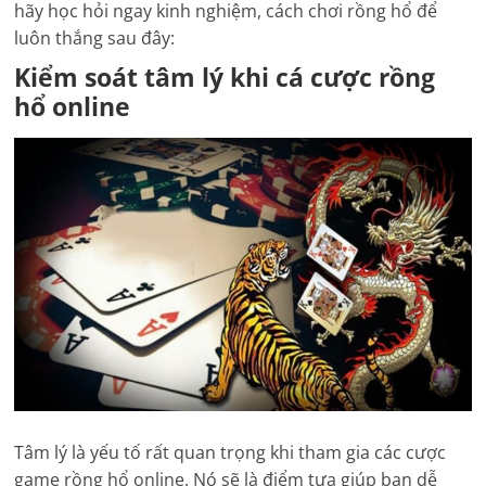
hãy học hỏi ngay kinh nghiệm, cách chơi rồng hổ để
luôn thắng sau đây:
Kiểm soát tâm lý khi cá cược rồng
hổ online
Tâm lý là yếu tố rất quan trọng khi tham gia các cược
game rồng hổ online. Nó sẽ là điểm tựa giúp bạn dễ