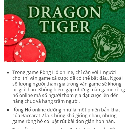
Trong game Rồng Hổ online, chỉ cần với 1 người
chơi thì ván game cá cược đã có thể bắt đầu. Ngoài
số lượng người tham gia trong ván game sẽ không
bị giới hạn. Không hiếm gặp những màn game rồng
hổ online mà số người tham gia đặt cược lên đến
hàng chục và hàng trăm người.
Rồng Hổ online dường như là một phiên bản khác
của
Baccarat 2 lá. Chúng khá giống nhau, nhưng
game rồng hổ có luật rút bài đơn giản hơn hẳn.