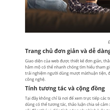
Đ
Trang chủ đơn giản và dễ dàng
Giao diện của web được thiết kế đơn giản, thân
hâm mộ có thể nhanh chóng tìm hiểu tham gia 
trải nghiệm người dùng mượt màthuận tiện, đ
công nghệ.
Tính tương tác và cộng đồng
Tại đây không chỉ là nơi để xem trực tiếp cá
dùng có thể tương tác, thảo luận chia sẻ cả