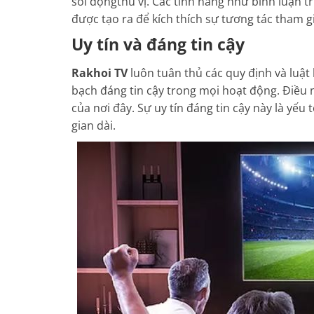
sôi độngthú vị. Các tính năng như bình luận tr
được tạo ra để kích thích sự tương tác tham g
Uy tín và đáng tin cậy
Rakhoi TV
luôn tuân thủ các quy định và luậ
bạch đáng tin cậy trong mọi hoạt động. Điều 
của nơi đây. Sự uy tín đáng tin cậy này là yếu
gian dài.