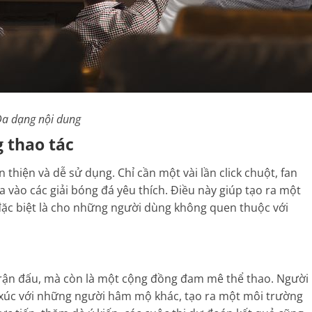
a dạng nội dung
 thao tác
 thiện và dễ sử dụng. Chỉ cần một vài lần click chuột, fan
vào các giải bóng đá yêu thích. Điều này giúp tạo ra một
ặc biệt là cho những người dùng không quen thuộc với
c trận đấu, mà còn là một cộng đồng đam mê thể thao. Người
m xúc với những người hâm mộ khác, tạo ra một môi trường