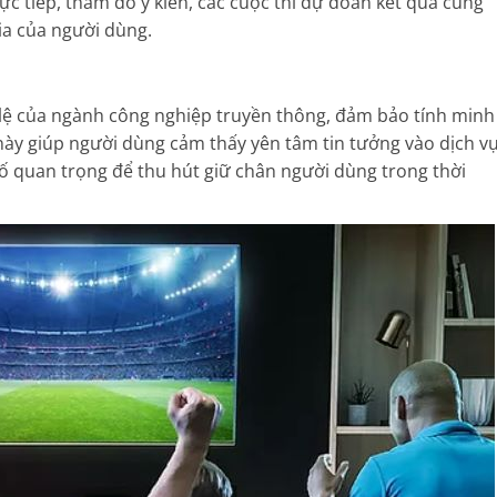
ực tiếp, thăm dò ý kiến, các cuộc thi dự đoán kết quả cũng
ia của người dùng.
t lệ của ngành công nghiệp truyền thông, đảm bảo tính minh
này giúp người dùng cảm thấy yên tâm tin tưởng vào dịch v
 tố quan trọng để thu hút giữ chân người dùng trong thời