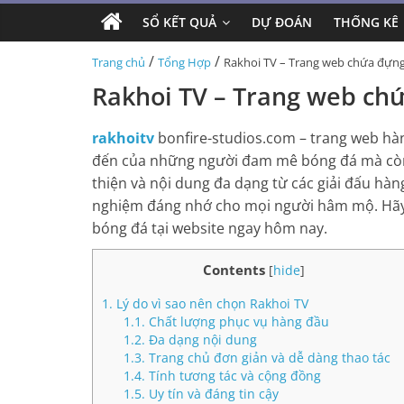
SỔ KẾT QUẢ
DỰ ĐOÁN
THỐNG KÊ
/
/
Trang chủ
Tổng Hợp
Rakhoi TV – Trang web chứa đựng
Rakhoi TV – Trang web ch
rakhoitv
bonfire-studios.com – trang web hàn
đến của những người đam mê bóng đá mà còn 
thiện và nội dung đa dạng từ các giải đấu hà
nghiệm đáng nhớ cho mọi người hâm mộ. Hãy
bóng đá tại website ngay hôm nay.
Contents
[
hide
]
1.
Lý do vì sao nên chọn Rakhoi TV
1.1.
Chất lượng phục vụ hàng đầu
1.2.
Đa dạng nội dung
1.3.
Trang chủ đơn giản và dễ dàng thao tác
1.4.
Tính tương tác và cộng đồng
1.5.
Uy tín và đáng tin cậy