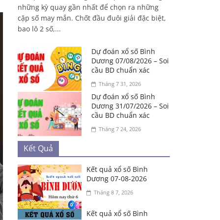
những kỳ quay gần nhất để chọn ra những
cặp số may mắn. Chốt đầu đuôi giải đặc biệt,
bao lô 2 số,...
Dự đoán xổ số Bình
Dương 07/08/2026 – Soi
cầu BD chuẩn xác
Tháng 7 31, 2026
Dự đoán xổ số Bình
Dương 31/07/2026 – Soi
cầu BD chuẩn xác
Tháng 7 24, 2026
Kết Quả
Kết quả xổ số Bình
Dương 07-08-2026
Tháng 8 7, 2026
Kết quả xổ số Bình