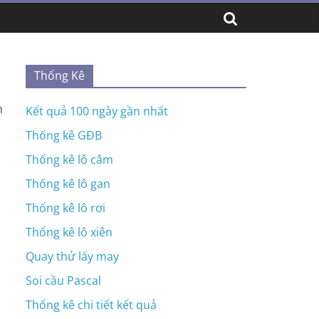
Thống Kê
m
Kết quả 100 ngày gần nhất
Thống kê GĐB
Thống kê lô câm
Thống kê lô gan
Thống kê lô rơi
Thống kê lô xiên
Quay thử lấy may
Soi cầu Pascal
Thống kê chi tiết kết quả