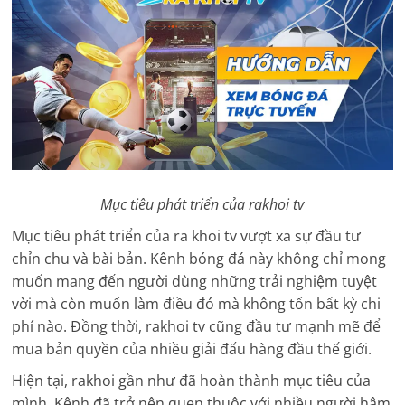
Mục tiêu phát triển của rakhoi tv
Mục tiêu phát triển của ra khoi tv vượt xa sự đầu tư
chỉn chu và bài bản. Kênh bóng đá này không chỉ mong
muốn mang đến người dùng những trải nghiệm tuyệt
vời mà còn muốn làm điều đó mà không tốn bất kỳ chi
phí nào. Đồng thời, rakhoi tv cũng đầu tư mạnh mẽ để
mua bản quyền của nhiều giải đấu hàng đầu thế giới.
Hiện tại, rakhoi gần như đã hoàn thành mục tiêu của
mình. Kênh đã trở nên quen thuộc với nhiều người hâm