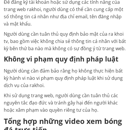
Để đăng ký tài khoản hoặc sử dụng các tính năng của
trang web rakhoi, người dùng có thể cần cung cấp một
số thông tin cá nhân như địa chỉ email, tên đăng nhập
và mật khẩu.
Người dùng cần tuân thủ quy định bảo mật của ra khoi
tv, bao gồm việc không chia sẻ thông tin cá nhân với bất
kỳ bên thứ ba nào mà không có sự đồng ý từ trang web.
Không vi phạm quy định pháp luật
Người dùng cần đảm bảo rằng họ không thực hiện bất
kỳ hành vi nào vi phạm quy định pháp luật khi sử dụng
dịch vụ của rakhoi.
Khi sử dụng trang web, người dùng cần tuân thủ các
nguyên tắc đạo đức và tránh gây hại đến người khác
hoặc xâm phạm vào quyền riêng tư của họ.
Tổng hợp những video xem bóng
đá trực tiếp