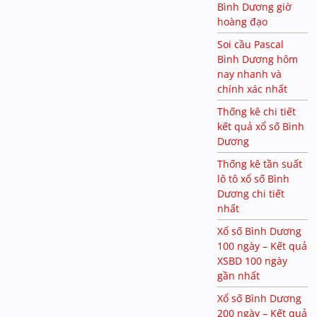
Bình Dương giờ
hoàng đạo
Soi cầu Pascal
Bình Dương hôm
nay nhanh và
chính xác nhất
Thống kê chi tiết
kết quả xổ số Bình
Dương
Thống kê tần suất
lô tô xổ số Bình
Dương chi tiết
nhất
Xổ số Bình Dương
100 ngày – Kết quả
XSBD 100 ngày
gần nhất
Xổ số Bình Dương
200 ngày – Kết quả