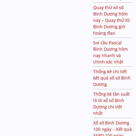
Quay thử xổ số
Bình Dương hôm
nay – Quay thử XS
Bình Dương giờ
hoàng đạo
Soi cầu Pascal
Bình Dương hôm
nay nhanh và
chính xác nhất
Thống kê chi tiết
kết quả xổ số Bình
Dương
Thống kê tần suất
lô tô xổ số Bình
Dương chi tiết
nhất
Xổ số Bình Dương
100 ngày – Kết quả
XSBD 100 ngày