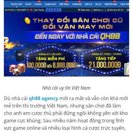
Nhà cái uy tín Việt Nam
Dù nhà cái
qh88 agency
mới ra mắt và vẫn còn khá mới
mẻ trên thị trường Việt Nam, nhưng sân chơi đã làm
cho anh em cược thủ phải đứng ngồi không yên với kho
game cực khủng. Sau nhiều năm hoạt động trong lĩnh
vực game online và nhiều loại hình cá cược trực tuyến,