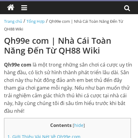
/
/
Trang chủ
Tổng Hợp
Qh99e com | Nhà Cái Toàn Năng Đến Từ
QH88 Wiki
Qh99e com | Nhà Cái Toàn
Năng Đến Từ QH88 Wiki
Qh99e com
là một trong những sân chơi cá cược uy tín
hàng đầu, có lịch sử hình thành phát triển lâu dài. Sân
chơi này thu hút đông đảo anh em bet thủ đến đây
tham gia chơi game mỗi ngày. Nếu như bạn muốn thử
trải nghiệm cảm giác thích thú khi cá cược tại nhà cái
này, hãy cùng chúng tôi đi sâu tìm hiểu trước khi bắt
đầu nhé!
Contents
[
hide
]
1.
Giới Thiệu Vài Nét Về Qh99e com