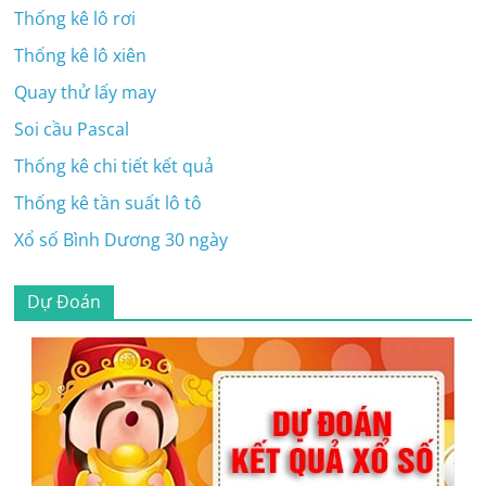
Thống kê lô rơi
Thống kê lô xiên
Quay thử lấy may
Soi cầu Pascal
Thống kê chi tiết kết quả
Thống kê tần suất lô tô
Xổ số Bình Dương 30 ngày
Dự Đoán