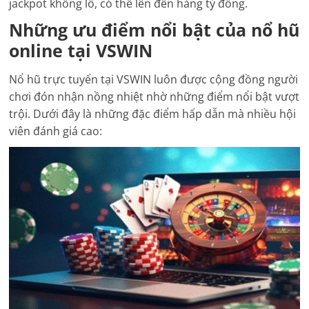
jackpot khổng lồ, có thể lên đến hàng tỷ đồng.
Những ưu điểm nổi bật của nổ hũ
online tại VSWIN
Nổ hũ trực tuyến tại VSWIN luôn được cộng đồng người
chơi đón nhận nồng nhiệt nhờ những điểm nổi bật vượt
trội. Dưới đây là những đặc điểm hấp dẫn mà nhiều hội
viên đánh giá cao: