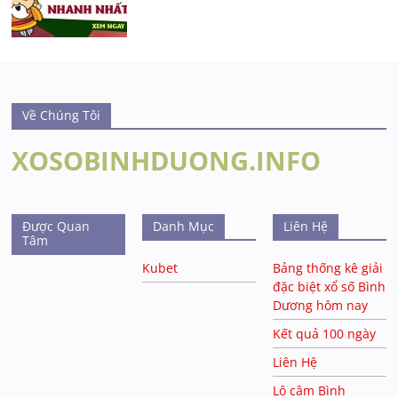
Về Chúng Tôi
XOSOBINHDUONG.INFO
Được Quan
Danh Mục
Liên Hệ
Tâm
Kubet
Bảng thống kê giải
đặc biệt xổ số Bình
Dương hôm nay
Kết quả 100 ngày
Liên Hệ
Lô câm Bình