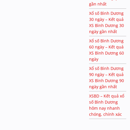
gần nhất
Xổ số Bình Dương
30 ngày – Kết quả
XS Bình Dương 30
ngày gần nhất
Xổ số Bình Dương
60 ngày – Kết quả
XS Bình Dương 60
ngày
Xổ số Bình Dương
90 ngày – Kết quả
XS Bình Dương 90
ngày gần nhất
XSBD – Kết quả xổ
số Bình Dương
hôm nay nhanh
chóng, chính xác