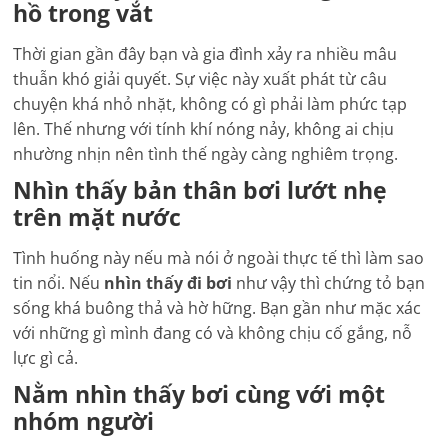
hồ trong vắt
Thời gian gần đây bạn và gia đình xảy ra nhiều mâu
thuẫn khó giải quyết. Sự việc này xuất phát từ câu
chuyện khá nhỏ nhặt, không có gì phải làm phức tạp
lên. Thế nhưng với tính khí nóng nảy, không ai chịu
nhường nhịn nên tình thế ngày càng nghiêm trọng.
Nhìn thấy bản thân bơi lướt nhẹ
trên mặt nước
Tình huống này nếu mà nói ở ngoài thực tế thì làm sao
tin nổi. Nếu
nhìn thấy đi bơi
như vậy thì chứng tỏ bạn
sống khá buông thả và hờ hững. Bạn gần như mặc xác
với những gì mình đang có và không chịu cố gắng, nỗ
lực gì cả.
Nằm nhìn thấy bơi cùng với một
nhóm người