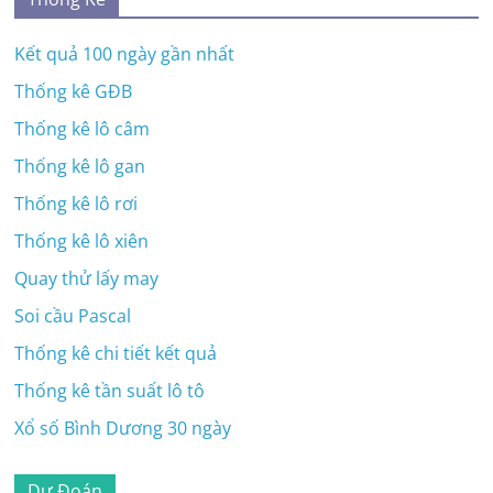
Kết quả 100 ngày gần nhất
Thống kê GĐB
Thống kê lô câm
Thống kê lô gan
Thống kê lô rơi
Thống kê lô xiên
Quay thử lấy may
Soi cầu Pascal
Thống kê chi tiết kết quả
Thống kê tần suất lô tô
Xổ số Bình Dương 30 ngày
Dự Đoán