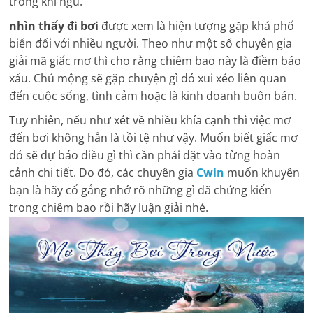
trong khi ngủ.
nhìn thấy đi bơi
được xem là hiện tượng gặp khá phổ
biến đối với nhiều người. Theo như một số chuyên gia
giải mã giấc mơ thì cho rằng chiêm bao này là điềm báo
xấu. Chủ mộng sẽ gặp chuyện gì đó xui xẻo liên quan
đến cuộc sống, tình cảm hoặc là kinh doanh buôn bán.
Tuy nhiên, nếu như xét về nhiều khía cạnh thì việc mơ
đến bơi không hẳn là tồi tệ như vậy. Muốn biết giấc mơ
đó sẽ dự báo điều gì thì cần phải đặt vào từng hoàn
cảnh chi tiết. Do đó, các chuyên gia
Cwin
muốn khuyên
bạn là hãy cố gắng nhớ rõ những gì đã chứng kiến
trong chiêm bao rồi hãy luận giải nhé.