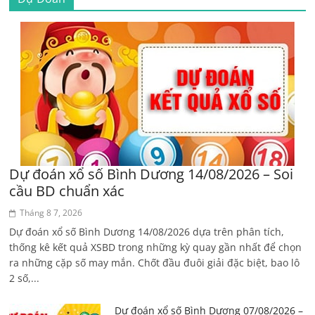
Dự đoán xổ số Bình Dương 14/08/2026 – Soi
cầu BD chuẩn xác
Tháng 8 7, 2026
Dự đoán xổ số Bình Dương 14/08/2026 dựa trên phân tích,
thống kê kết quả XSBD trong những kỳ quay gần nhất để chọn
ra những cặp số may mắn. Chốt đầu đuôi giải đặc biệt, bao lô
2 số,...
Dự đoán xổ số Bình Dương 07/08/2026 –