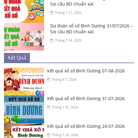
Soi cầu BD chuẩn xác
Tháng 7 31, 2026
Dự đoán xổ số Bình Dương 31/07/2026 –
Soi cầu BD chuẩn xác
Tháng 7 24, 2026
Kết Quả
Kết quả xổ số Bình Dương 07-08-2026
Tháng 8 7, 2026
Kết quả xổ số Bình Dương 31-07-2026
Tháng 7 31, 2026
Kết quả xổ số Bình Dương 24-07-2026
Tháng 7 24, 2026