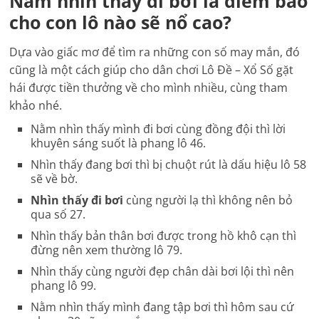
Nằm nhìn thấy đi bơi là điềm báo
cho con lô nào sẽ nổ cao?
Dựa vào giấc mơ để tìm ra những con số may mắn, đó
cũng là một cách giúp cho dân chơi Lô Đề – Xổ Số gặt
hái được tiền thưởng về cho mình nhiều, cùng tham
khảo nhé.
Nằm nhìn thấy mình đi bơi cùng đồng đội thì lời
khuyên sáng suốt là phang lô 46.
Nhìn thấy đang bơi thì bị chuột rút là dấu hiệu lô 58
sẽ về bờ.
Nhìn thấy đi bơi
cùng người lạ thì không nên bỏ
qua số 27.
Nhìn thấy bản thân bơi được trong hồ khô cạn thì
đừng nên xem thường lô 79.
Nhìn thấy cùng người đẹp chân dài bơi lội thì nên
phang lô 99.
Nằm nhìn thấy mình đang tập bơi thì hôm sau cứ