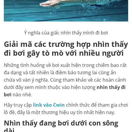
Ý nghĩa của giấc nhìn thấy mình đi bơi
Giải mã các trường hợp nhìn thấy
đi bơi gây tò mò với nhiều người
Những tình huống về bơi xuất hiện trong chiêm bao rất
đa dạng và tất nhiên là điềm báo tương lai cũng ẩn
chứa vô vàn ý nghĩa. Cùng tham khảo về các hoàn cảnh
dưới đây xem mình thuộc vào hiện tượng
nhìn thấy đi
bơi
nào nhé.
Hãy truy cập
link vào Cwin
chính thức để tham gia chơi
lô đề, đây là một thương hiệu uy tín nhất hiện nay.
Nhìn thấy đang bơi dưới con sông
dài