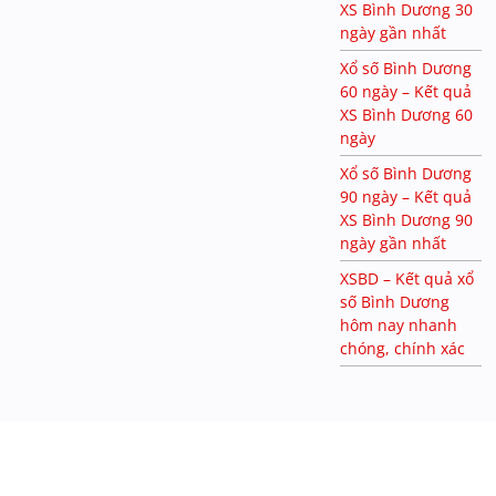
XS Bình Dương 30
ngày gần nhất
Xổ số Bình Dương
60 ngày – Kết quả
XS Bình Dương 60
ngày
Xổ số Bình Dương
90 ngày – Kết quả
XS Bình Dương 90
ngày gần nhất
XSBD – Kết quả xổ
số Bình Dương
hôm nay nhanh
chóng, chính xác
SHBET
mang đến kho game phong phú từ casino, slot game đến
cá cược thể thao, giúp người chơi thoải mái lựa chọn trò chơi yêu
thích và trải nghiệm những phút giây thư giãn.
new882.inf
o