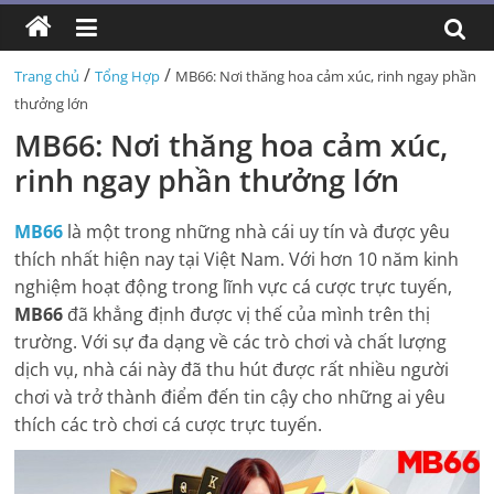
/
/
Trang chủ
Tổng Hợp
MB66: Nơi thăng hoa cảm xúc, rinh ngay phần
thưởng lớn
MB66: Nơi thăng hoa cảm xúc,
rinh ngay phần thưởng lớn
MB66
là một trong những nhà cái uy tín và được yêu
thích nhất hiện nay tại Việt Nam. Với hơn 10 năm kinh
nghiệm hoạt động trong lĩnh vực cá cược trực tuyến,
MB66
đã khẳng định được vị thế của mình trên thị
trường. Với sự đa dạng về các trò chơi và chất lượng
dịch vụ, nhà cái này đã thu hút được rất nhiều người
chơi và trở thành điểm đến tin cậy cho những ai yêu
thích các trò chơi cá cược trực tuyến.