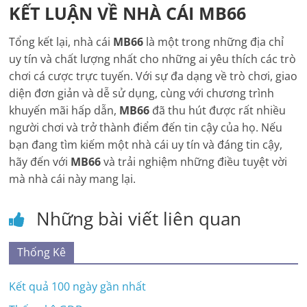
KẾT LUẬN VỀ NHÀ CÁI MB66
Tổng kết lại, nhà cái
MB66
là một trong những địa chỉ
uy tín và chất lượng nhất cho những ai yêu thích các trò
chơi cá cược trực tuyến. Với sự đa dạng về trò chơi, giao
diện đơn giản và dễ sử dụng, cùng với chương trình
khuyến mãi hấp dẫn,
MB66
đã thu hút được rất nhiều
người chơi và trở thành điểm đến tin cậy của họ. Nếu
bạn đang tìm kiếm một nhà cái uy tín và đáng tin cậy,
hãy đến với
MB66
và trải nghiệm những điều tuyệt vời
mà nhà cái này mang lại.
Những bài viết liên quan
Thống Kê
Kết quả 100 ngày gần nhất