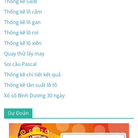
Thống kê GĐB
Thống kê lô câm
Thống kê lô gan
Thống kê lô rơi
Thống kê lô xiên
Quay thử lấy may
Soi cầu Pascal
Thống kê chi tiết kết quả
Thống kê tần suất lô tô
Xổ số Bình Dương 30 ngày
Dự Đoán