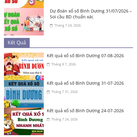
Dự đoán xổ số Bình Dương 31/07/2026 –
Soi cầu BD chuẩn xác
Tháng 7 24, 2026
Kết Quả
Kết quả xổ số Bình Dương 07-08-2026
Tháng 8 7, 2026
Kết quả xổ số Bình Dương 31-07-2026
Tháng 7 31, 2026
Kết quả xổ số Bình Dương 24-07-2026
Tháng 7 24, 2026