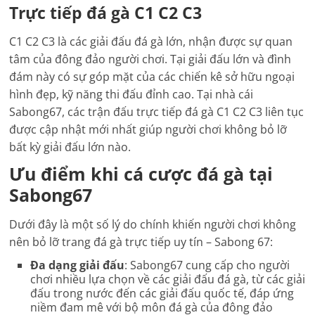
Trực tiếp đá gà C1 C2 C3
C1 C2 C3 là các giải đấu đá gà lớn, nhận được sự quan
tâm của đông đảo người chơi. Tại giải đấu lớn và đình
đám này có sự góp mặt của các chiến kê sở hữu ngoại
hình đẹp, kỹ năng thi đấu đỉnh cao. Tại nhà cái
Sabong67, các trận đấu trực tiếp đá gà C1 C2 C3 liên tục
được cập nhật mới nhất giúp người chơi không bỏ lỡ
bất kỳ giải đấu lớn nào.
Ưu điểm khi cá cược đá gà tại
Sabong67
Dưới đây là một số lý do chính khiến người chơi không
nên bỏ lỡ trang đá gà trực tiếp uy tín – Sabong 67:
Đa dạng giải đấu
: Sabong67 cung cấp cho người
chơi nhiều lựa chọn về các giải đấu đá gà, từ các giải
đấu trong nước đến các giải đấu quốc tế, đáp ứng
niềm đam mê với bộ môn đá gà của đông đảo