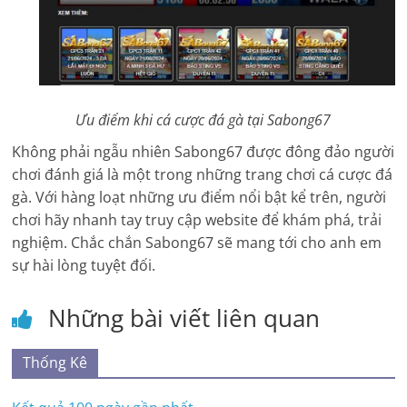
Ưu điểm khi cá cược đá gà tại Sabong67
Không phải ngẫu nhiên Sabong67 được đông đảo người
chơi đánh giá là một trong những trang chơi cá cược đá
gà. Với hàng loạt những ưu điểm nổi bật kể trên, người
chơi hãy nhanh tay truy cập website để khám phá, trải
nghiệm. Chắc chắn Sabong67 sẽ mang tới cho anh em
sự hài lòng tuyệt đối.
Những bài viết liên quan
Thống Kê