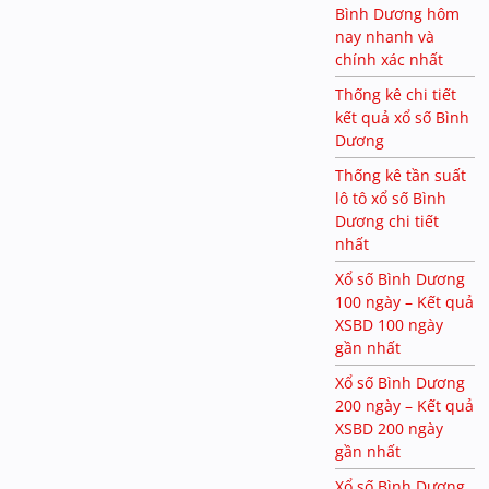
Bình Dương hôm
nay nhanh và
chính xác nhất
Thống kê chi tiết
kết quả xổ số Bình
Dương
Thống kê tần suất
lô tô xổ số Bình
Dương chi tiết
nhất
Xổ số Bình Dương
100 ngày – Kết quả
XSBD 100 ngày
gần nhất
Xổ số Bình Dương
200 ngày – Kết quả
XSBD 200 ngày
gần nhất
Xổ số Bình Dương