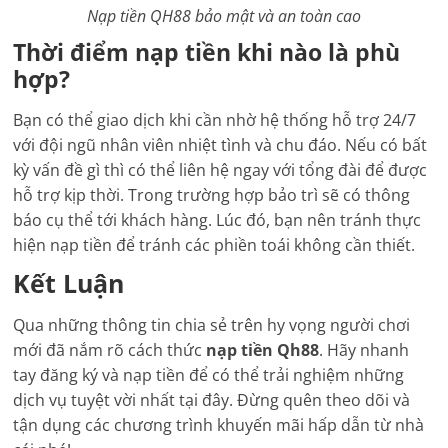
Nạp tiền QH88 bảo mật và an toàn cao
Thời điểm nạp tiền khi nào là phù
hợp?
Bạn có thể giao dịch khi cần nhờ hệ thống hỗ trợ 24/7
với đội ngũ nhân viên nhiệt tình và chu đáo. Nếu có bất
kỳ vấn đề gì thì có thể liên hệ ngay với tổng đài để được
hỗ trợ kịp thời. Trong trường hợp bảo trì sẽ có thông
báo cụ thể tới khách hàng. Lúc đó, bạn nên tránh thực
hiện nạp tiền để tránh các phiền toái không cần thiết.
Kết Luận
Qua những thông tin chia sẻ trên hy vọng người chơi
mới đã nắm rõ cách thức
nạp tiền Qh88
. Hãy nhanh
tay đăng ký và nạp tiền để có thể trải nghiệm những
dịch vụ tuyệt vời nhất tại đây. Đừng quên theo dõi và
tận dụng các chương trình khuyến mãi hấp dẫn từ nhà