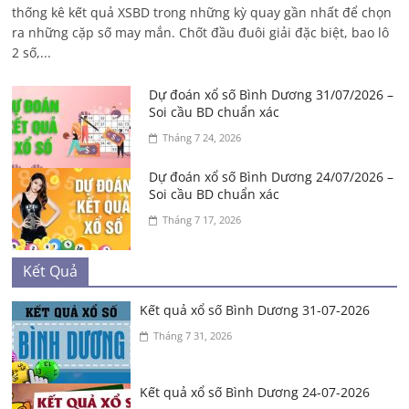
thống kê kết quả XSBD trong những kỳ quay gần nhất để chọn
ra những cặp số may mắn. Chốt đầu đuôi giải đặc biệt, bao lô
2 số,...
Dự đoán xổ số Bình Dương 31/07/2026 –
Soi cầu BD chuẩn xác
Tháng 7 24, 2026
Dự đoán xổ số Bình Dương 24/07/2026 –
Soi cầu BD chuẩn xác
Tháng 7 17, 2026
Kết Quả
Kết quả xổ số Bình Dương 31-07-2026
Tháng 7 31, 2026
Kết quả xổ số Bình Dương 24-07-2026