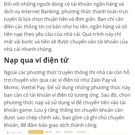
Đối với những người dùng có tài khoản ngân hàng và
dịch vụ Internet Banking, phương thức thanh toán trực
tuyến là lựa chọn thuận tiện và đơn giản. Bạn chỉ cần
điền các thông tin cơ bản như họ tên, ngân hàng và số
tiền nạp theo yêu cầu của nhà cái. Quá trình này chỉ
mất vài bước và tiền sẽ được chuyển vào tài khoản của
nhà cái nhanh chóng.
Nạp qua ví điện tử
Ngoài các phương thức truyền thống thì nhà cái còn hỗ
trợ chuyển vốn qua các ví điện tử như Zalo Pay và
Momo, Viettel Pay. Để sử dụng những phương thức này
bạn cần có tài khoản ví điện tử tương ứng. Sau đó, chọn
phương thức nạp và sử dụng ví để chuyển tiền vào tài
khoản game. Lưu ý rằng thông tin chuyển khoản cần
được sao chép chính xác, bao gồm cả ghi chú chuyển
khoản, để đảm bảo giao dịch thành công.