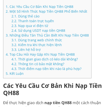
1.
Các Yêu Cầu Cơ Bản Khi Nạp Tiền QH88
2.
Một Số Hình Thức Nạp Tiền QH88 Phổ Biến Nhất
2.1.
Dùng thẻ cào
2.2.
Thanh toán trực tuyến
2.3.
Nạp qua ví điện tử
2.4.
Sử dụng USDT nạp tiền QH88
3.
Những Điều Tân Thủ Cần Biết Khi Nạp Tiền QH88
3.1.
Dùng trang web chính thức
3.2.
Kiểm tra khi thực hiện lệnh
3.3.
Liên hệ hỗ trợ
4.
Top Câu Hỏi Hay Gặp Khi Nạp Tiền QH88
4.1.
Thời gian giao dịch có kéo dài không?
4.2.
Thông tin có bảo mật không?
4.3.
Thời điểm nạp tiền khi nào là phù hợp?
5.
Kết Luận
Các Yêu Cầu Cơ Bản Khi Nạp Tiền
QH88
Để thực hiện giao dịch
nạp tiền QH88
một cách thuận