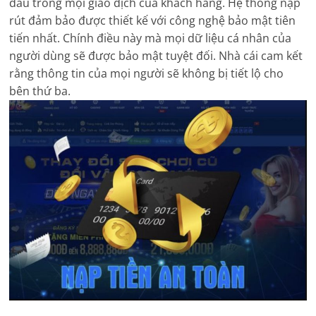
đầu trong mọi giao dịch của khách hàng. Hệ thống nạp
rút đảm bảo được thiết kế với công nghệ bảo mật tiên
tiến nhất. Chính điều này mà mọi dữ liệu cá nhân của
người dùng sẽ được bảo mật tuyệt đối. Nhà cái cam kết
rằng thông tin của mọi người sẽ không bị tiết lộ cho
bên thứ ba.