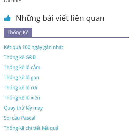
cái nhé!
Những bài viết liên quan
Thống Kê
Kết quả 100 ngày gần nhất
Thống kê GĐB
Thống kê lô câm
Thống kê lô gan
Thống kê lô rơi
Thống kê lô xiên
Quay thử lấy may
Soi cầu Pascal
Thống kê chi tiết kết quả