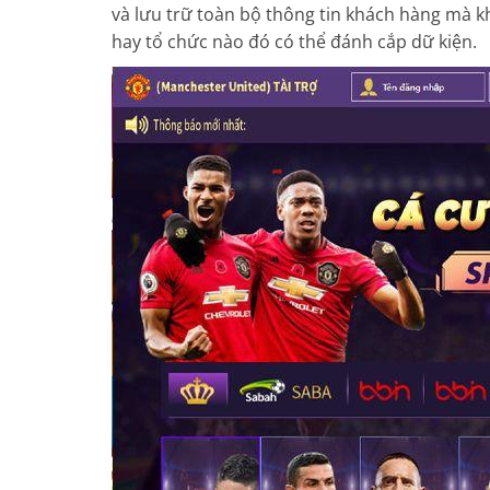
và lưu trữ toàn bộ thông tin khách hàng mà k
hay tổ chức nào đó có thể đánh cắp dữ kiện.