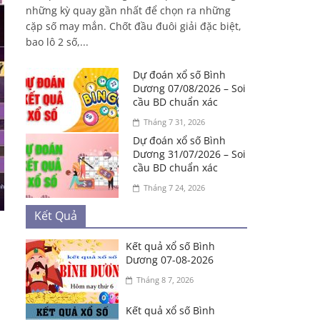
những kỳ quay gần nhất để chọn ra những
cặp số may mắn. Chốt đầu đuôi giải đặc biệt,
bao lô 2 số,...
Dự đoán xổ số Bình
Dương 07/08/2026 – Soi
cầu BD chuẩn xác
Tháng 7 31, 2026
Dự đoán xổ số Bình
Dương 31/07/2026 – Soi
cầu BD chuẩn xác
Tháng 7 24, 2026
Kết Quả
Kết quả xổ số Bình
Dương 07-08-2026
Tháng 8 7, 2026
Kết quả xổ số Bình