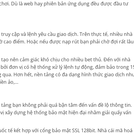
 chơi. Dù là web hay phiên bản ứng dụng đều được đầu tư
truy cập và lệnh yêu cầu giao dịch. Trên thực tế, nhiều nhà
iờ cao điểm. Hoặc nếu được nạp rút bạn phải chờ đợi rất lâu
à tạo nên cảm giác khó chịu cho nhiều bet thủ. Đến với nhà
 bởi đơn vị có hệ thống xử lý lệnh tự động, đảm bảo trong 1
 qua. Hơn hết, nền tảng có đa dạng hình thức giao dịch nh
tiền ảo,…
n tảng bạn không phải quá bận tâm đến vấn đề lộ thông tin.
vị xây dựng hệ thống bảo mật hiện đại nhằm giải quấy vấn
quốc tế kết hợp với cổng bảo mật SSL 128bit. Nhà cái mã hoá