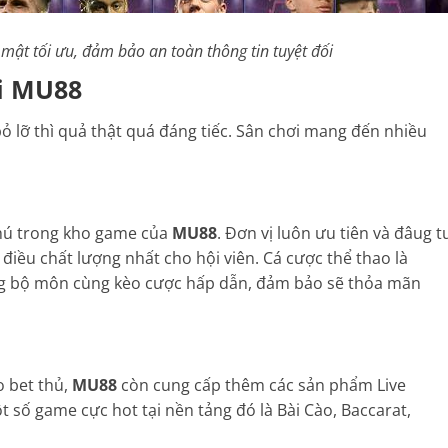
ật tối ưu, đảm bảo an toàn thông tin tuyệt đối
i MU88
bỏ lỡ thì quả thật quá đáng tiếc. Sân chơi mang đến nhiều
phú trong kho game của
MU88
. Đơn vị luôn ưu tiên và đâug t
ều chất lượng nhất cho hội viên. Cá cược thể thao là
ạng bộ môn cùng kèo cược hấp dẫn, đảm bảo sẽ thỏa mãn
o bet thủ,
MU88
còn cung cấp thêm các sản phẩm Live
 số game cực hot tại nền tảng đó là Bài Cào, Baccarat,