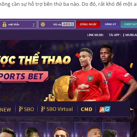
hông cần sự hỗ trợ bên thứ ba nào. Do đó, rất khó để một a