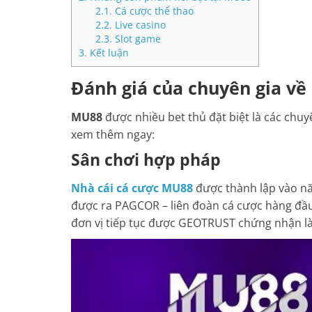
2.1.
Cá cược thể thao
2.2.
Live casino
2.3.
Slot game
3.
Kết luận
Đánh giá của chuyên gia v
MU88
được nhiều bet thủ đặt biệt là các chuy
xem thêm ngay:
Sân chơi hợp pháp
Nhà cái cá cược MU88
được thành lập vào năm
được ra PAGCOR – liên đoàn cá cược hàng đầu 
đơn vị tiếp tục được GEOTRUST chứng nhận là n