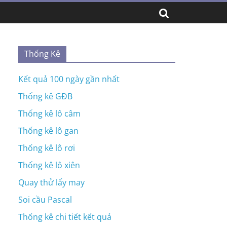
Thống Kê
Kết quả 100 ngày gần nhất
Thống kê GĐB
Thống kê lô câm
Thống kê lô gan
Thống kê lô rơi
Thống kê lô xiên
Quay thử lấy may
Soi cầu Pascal
Thống kê chi tiết kết quả