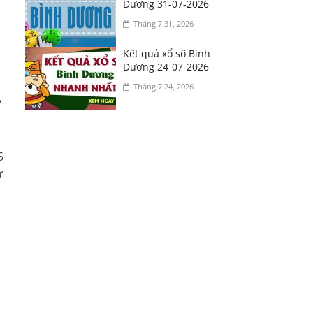
Dương 31-07-2026
Tháng 7 31, 2026
Kết quả xổ số Bình
Dương 24-07-2026
Tháng 7 24, 2026
,
5
ư