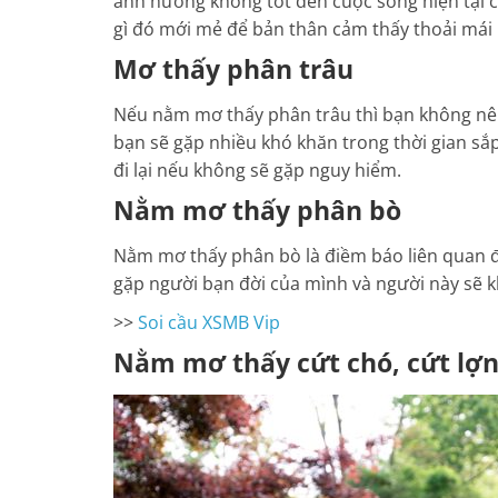
ảnh hưởng không tốt đến cuộc sống hiện tại c
gì đó mới mẻ để bản thân cảm thấy thoải mái
Mơ thấy phân trâu
Nếu nằm mơ thấy phân trâu thì bạn không nê
bạn sẽ gặp nhiều khó khăn trong thời gian sắ
đi lại nếu không sẽ gặp nguy hiểm.
Nằm mơ thấy phân bò
Nằm mơ thấy phân bò là điềm báo liên quan đế
gặp người bạn đời của mình và người này sẽ k
>>
Soi cầu XSMB Vip
Nằm mơ thấy cứt chó, cứt lợ