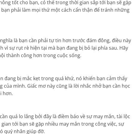
ông tốt cho bạn, có thể trong thời gian sắp tới bạn sẽ gặp
ao bạn phải làm mọi thứ một cách cẩn thận để tránh những
ghĩa là bạn cần phải tự tin hơn trước đám đông, điều này
h vì sự rụt rè hiện tại mà bạn đang bị bỏ lại phía sau. Hãy
hội thành công hơn trong cuộc sống.
 đang bị mắc kẹt trong quá khứ, nó khiến bạn cảm thấy
g của mình. Giấc mơ này cũng là lời nhắc nhở bạn cần học
i hơn.
n quá lo lắng bởi đây là điềm báo về sự may mắn, tài lộc
 gian tới bạn sẽ gặp nhiều may mắn trong công việc, sự
có quý nhân giúp đỡ.