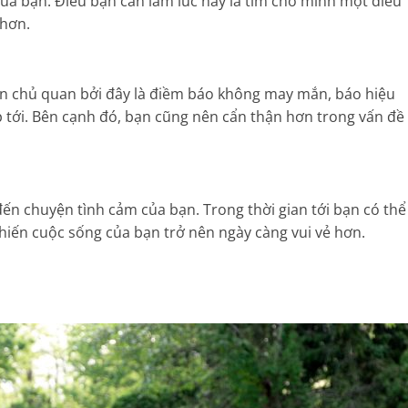
ủa bạn. Điều bạn cần làm lúc này là tìm cho mình một điều
 hơn.
n chủ quan bởi đây là điềm báo không may mắn, báo hiệu
p tới. Bên cạnh đó, bạn cũng nên cẩn thận hơn trong vấn đề
n chuyện tình cảm của bạn. Trong thời gian tới bạn có thể
hiến cuộc sống của bạn trở nên ngày càng vui vẻ hơn.
n