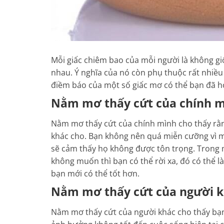
Mỗi giấc chiêm bao của mỗi người là không gi
nhau. Ý nghĩa của nó còn phụ thuộc rất nhiều 
điềm báo của một số giấc mơ có thể bạn đã h
Nằm mơ thấy cứt của chính 
Nằm mơ thấy cứt của chính mình cho thấy rằ
khác cho. Bạn không nên quá miễn cưỡng vì m
sẽ cảm thấy họ không được tôn trọng. Trong 
không muốn thì bạn có thể rời xa, đó có thể l
bạn mới có thể tốt hơn.
Nằm mơ thấy cứt của người 
Nằm mơ thấy cứt của người khác cho thấy bạn