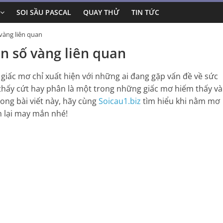
SOI SẦU PASCAL
QUAY THỬ
TIN TỨC
 vàng liên quan
on số vàng liên quan
giấc mơ chỉ xuất hiện với những ai đang gặp vấn đề về sức
hấy cứt hay phân là một trong những giấc mơ hiếm thấy và
rong bài viết này, hãy cùng
Soicau1.biz
tìm hiểu khi nằm mơ
m lại may mắn nhé!