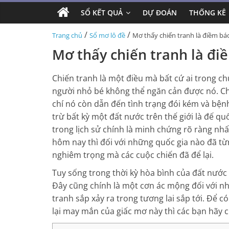
SỔ KẾT QUẢ
DỰ ĐOÁN
THỐNG KÊ
/
/
Trang chủ
Sổ mơ lô đề
Mơ thấy chiến tranh là điềm bá
Mơ thấy chiến tranh là đi
Chiến tranh là một điều mà bất cứ ai trong 
người nhỏ bé không thể ngăn cản được nó. Chi
chí nó còn dẫn đến tình trạng đói kém và bệnh
trừ bất kỳ một đất nước trên thế giới là đế qu
trong lịch sử chính là minh chứng rõ ràng nh
hôm nay thì đối với những quốc gia nào đã từ
nghiêm trọng mà các cuộc chiến đã để lại.
Tuy sống trong thời kỳ hòa bình của đất nướ
Đây cũng chính là một cơn ác mộng đối với n
tranh sắp xảy ra trong tương lai sắp tới. Để
lại may mắn của giấc mơ này thì các bạn hãy 