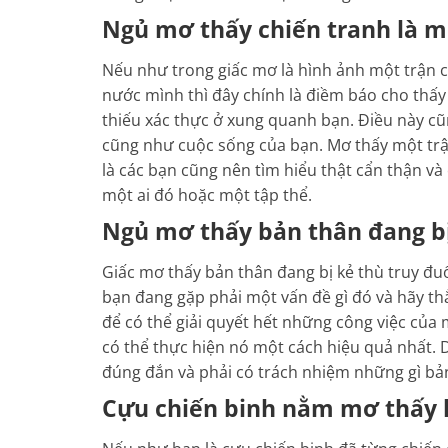
Ngủ mơ thấy chiến tranh là mộ
Nếu như trong giấc mơ là hình ảnh một trận c
nước mình thì đây chính là điềm báo cho thấy
thiếu xác thực ở xung quanh bạn. Điều này cũ
cũng như cuộc sống của bạn. Mơ thấy một trận 
là các bạn cũng nên tìm hiểu thật cẩn thận và 
một ai đó hoặc một tập thể.
Ngủ mơ thấy bản thân đang bị
Giấc mơ thấy bản thân đang bị kẻ thù truy đuổ
bạn đang gặp phải một vấn đề gì đó và hãy th
để có thể giải quyết hết những công việc củ
có thể thực hiện nó một cách hiệu quả nhất. D
đúng đắn và phải có trách nhiệm những gì bả
Cựu chiến binh nằm mơ thấy 