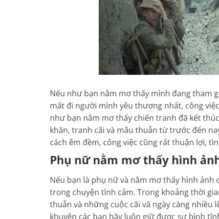
Nếu như bạn nằm mơ thấy mình đang tham gia 
mất đi người mình yêu thương nhất, công việc
như bạn nằm mơ thấy chiến tranh đã kết thúc 
khăn, tranh cãi và mâu thuẫn từ trước đến n
cách êm đềm, công việc cũng rất thuận lợi, tì
Phụ nữ nằm mơ thấy hình ảnh
Nếu bạn là phụ nữ và nằm mơ thấy hình ảnh c
trong chuyện tình cảm. Trong khoảng thời gian
thuẫn và những cuộc cãi vã ngày càng nhiều 
khuyên các bạn hãy luôn giữ được sự bình tĩn