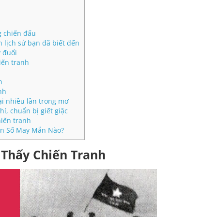
g chiến đấu
 lịch sử bạn đã biết đến
 đuổi
iến tranh
h
nh
ại nhiều lần trong mơ
, chuẩn bị giết giặc
iến tranh
on Số May Mắn Nào?
 Thấy Chiến Tranh