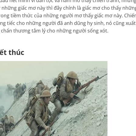
 đấu hết mình vì dân tộc và nằm mơ thấy chiến tranh, nhữn
 những giấc mơ này thì đây chính là giấc mơ cho thấy nhữn
trong tiềm thức của những người mơ thấy giấc mơ này. Chiế
ng tiếc cho những người đã anh dũng hy sinh, nó cũng xuất
à chấn thương tâm lý cho những người sống xót.
ết thúc