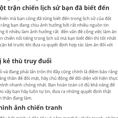
t trận chiến lịch sử bạn đã biết đến
hiến mà bạn cũng đã từng biết đến trong lịch sử của đất
 rằng bạn đang chịu ảnh hưởng bởi rất nhiều nguồn tin
ng ít nhiều làm ảnh hưởng rất đến vấn đề công việc làm ăn
chiến nổi tiếng trong lịch sử mà bạn biết đến thì tốt nhất
cặn kẽ trước khi đưa ra quyết định hợp tác làm ăn đối với
 kẻ thù truy đuổi
i và đang phải lẩn trốn thì đây cũng chính là điềm báo rằng
ẳng thắn để đối mặt, hãy chủ động để đối diện với hiện thực
a mình nhanh chóng nhất. Bạn hoàn toàn có đủ khả năng để
o vậy bạn hãy luôn tự tin, đưa ra những quyết định thật
n thân đang làm.
hình ảnh chiến tranh