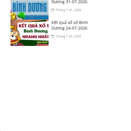
Dương 31-07-2026
Tháng 7 31, 2026
Kết quả xổ số Bình
Dương 24-07-2026
Tháng 7 24, 2026