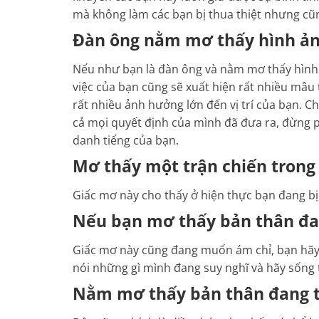
mà không làm các bạn bị thua thiệt nhưng cũn
Đàn ông nằm mơ thấy hình ản
Nếu như bạn là đàn ông và nằm mơ thấy hình 
việc của bạn cũng sẽ xuất hiện rất nhiều mâu
rất nhiều ảnh hưởng lớn đến vị trí của bạn. Ch
cả mọi quyết định của mình đã đưa ra, đừng 
danh tiếng của bạn.
Mơ thấy một trận chiến trong l
Giấc mơ này cho thấy ở hiện thực bạn đang b
Nếu bạn mơ thấy bản thân đan
Giấc mơ này cũng đang muốn ám chỉ, bạn hãy 
nói những gì mình đang suy nghĩ và hãy sốn
Nằm mơ thấy bản thân đang t