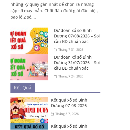
những kỳ quay gần nhất để chọn ra những
cặp số may mắn. Chốt đầu đuôi giải đặc biệt,
bao lô 2 số,...
Dự đoán xổ số Bình
Dương 07/08/2026 – Soi
cầu BD chuẩn xác
Tháng 7 31, 2026
Dự đoán xổ số Bình
Dương 31/07/2026 – Soi
cầu BD chuẩn xác
Tháng 7 24, 2026
Kết Quả
Kết quả xổ số Bình
Dương 07-08-2026
à
Tháng 8 7, 2026
Kết quả xổ số Bình