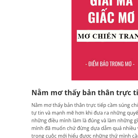
Nằm mơ thấy bản thân trực t
Nằm mơ thấy bản thân trực tiếp cầm súng chi
tự tin và mạnh mẽ hơn khi đưa ra những quyết
những điều mình làm là đúng và làm những gì
mình đã muốn chứ đừng dựa dẫm quá nhiều vào
trong cuộc mới hiểu được những thứ mình cần l