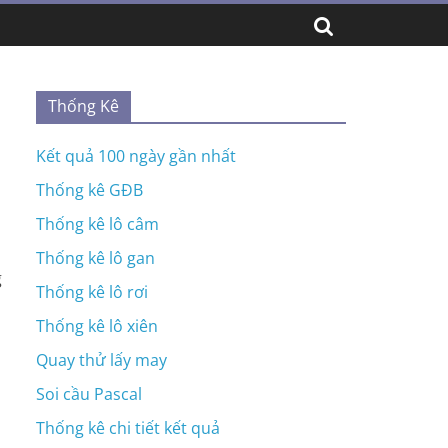
Thống Kê
Kết quả 100 ngày gần nhất
Thống kê GĐB
Thống kê lô câm
Thống kê lô gan
g
Thống kê lô rơi
Thống kê lô xiên
Quay thử lấy may
Soi cầu Pascal
Thống kê chi tiết kết quả