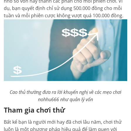
nhỏ số vốn này thành các phần cho mỗi phiên chơi. Ví
dụ, bạn quyết định chỉ sử dụng 500.000 đồng cho mỗi
tuần và mỗi phiên cược không vượt quá 100.000 đồng.
Cao thủ thường đưa ra lời khuyến nghị về các mẹo chơi
nohhu666 như quản lý vốn
Tham gia chơi thử
Bất kể bạn là người mới hay đã chơi lâu năm, chơi thử
luôn là một phương pháp hiệu quả để làm quen với