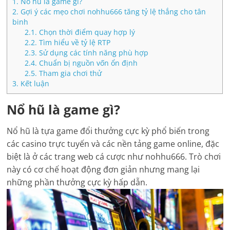
1.
Nổ hũ là game gì?
2.
Gợi ý các mẹo chơi nohhu666 tăng tỷ lệ thắng cho tân
binh
2.1.
Chọn thời điểm quay hợp lý
2.2.
Tìm hiểu về tỷ lệ RTP
2.3.
Sử dụng các tính năng phù hợp
2.4.
Chuẩn bị nguồn vốn ổn định
2.5.
Tham gia chơi thử
3.
Kết luận
Nổ hũ là game gì?
Nổ hũ là tựa game đổi thưởng cực kỳ phổ biến trong
các casino trực tuyến và các nền tảng game online, đặc
biệt là ở các trang web cá cược như nohhu666. Trò chơi
này có cơ chế hoạt động đơn giản nhưng mang lại
những phần thưởng cực kỳ hấp dẫn.