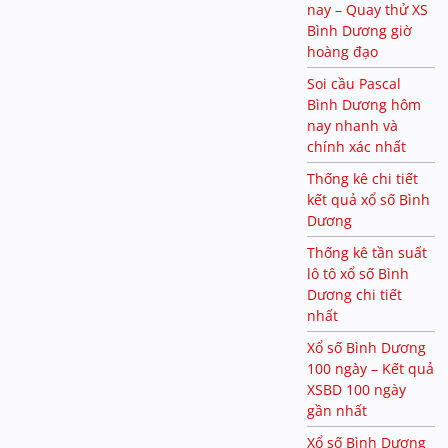
nay – Quay thử XS
Bình Dương giờ
hoàng đạo
Soi cầu Pascal
Bình Dương hôm
nay nhanh và
chính xác nhất
Thống kê chi tiết
kết quả xổ số Bình
Dương
Thống kê tần suất
lô tô xổ số Bình
Dương chi tiết
nhất
Xổ số Bình Dương
100 ngày – Kết quả
XSBD 100 ngày
gần nhất
Xổ số Bình Dương