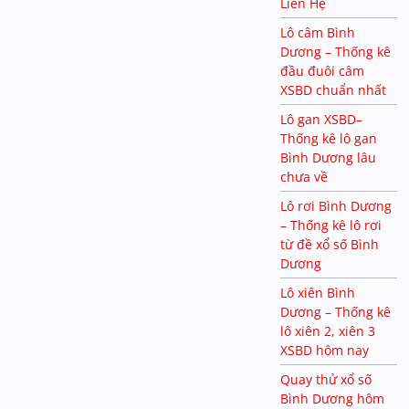
Liên Hệ
Lô câm Bình
Dương – Thống kê
đầu đuôi câm
XSBD chuẩn nhất
Lô gan XSBD–
Thống kê lô gan
Bình Dương lâu
chưa về
Lô rơi Bình Dương
– Thống kê lô rơi
từ đề xổ số Bình
Dương
Lô xiên Bình
Dương – Thống kê
lô xiên 2, xiên 3
XSBD hôm nay
Quay thử xổ số
Bình Dương hôm