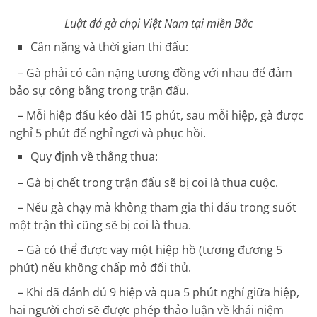
Luật đá gà chọi Việt Nam tại miền Bắc
Cân nặng và thời gian thi đấu:
– Gà phải có cân nặng tương đồng với nhau để đảm
bảo sự công bằng trong trận đấu.
– Mỗi hiệp đấu kéo dài 15 phút, sau mỗi hiệp, gà được
nghỉ 5 phút để nghỉ ngơi và phục hồi.
Quy định về thắng thua:
– Gà bị chết trong trận đấu sẽ bị coi là thua cuộc.
– Nếu gà chạy mà không tham gia thi đấu trong suốt
một trận thì cũng sẽ bị coi là thua.
– Gà có thể được vay một hiệp hồ (tương đương 5
phút) nếu không chấp mỏ đối thủ.
– Khi đã đánh đủ 9 hiệp và qua 5 phút nghỉ giữa hiệp,
hai người chơi sẽ được phép thảo luận về khái niệm