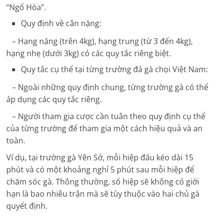
“Ngổ Hòa”.
Quy định về cân nặng:
– Hạng nặng (trên 4kg), hạng trung (từ 3 đến 4kg),
hạng nhẹ (dưới 3kg) có các quy tắc riêng biệt.
Quy tắc cụ thể tại từng trường đá gà chọi Việt Nam:
– Ngoài những quy định chung, từng trường gà có thể
áp dụng các quy tắc riêng.
– Người tham gia cược cần tuân theo quy định cụ thể
của từng trường để tham gia một cách hiệu quả và an
toàn.
Ví dụ, tại trường gà Yên Sở, mỗi hiệp đấu kéo dài 15
phút và có một khoảng nghỉ 5 phút sau mỗi hiệp để
chăm sóc gà. Thông thường, số hiệp sẽ không có giới
hạn là bao nhiêu trận mà sẽ tùy thuộc vào hai chủ gà
quyết định.