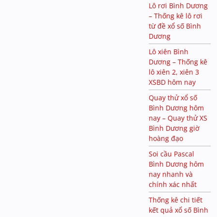
Lô rơi Bình Dương
– Thống kê lô rơi
từ đề xổ số Bình
Dương
Lô xiên Bình
Dương – Thống kê
lô xiên 2, xiên 3
XSBD hôm nay
Quay thử xổ số
Bình Dương hôm
nay – Quay thử XS
Bình Dương giờ
hoàng đạo
Soi cầu Pascal
Bình Dương hôm
nay nhanh và
chính xác nhất
Thống kê chi tiết
kết quả xổ số Bình