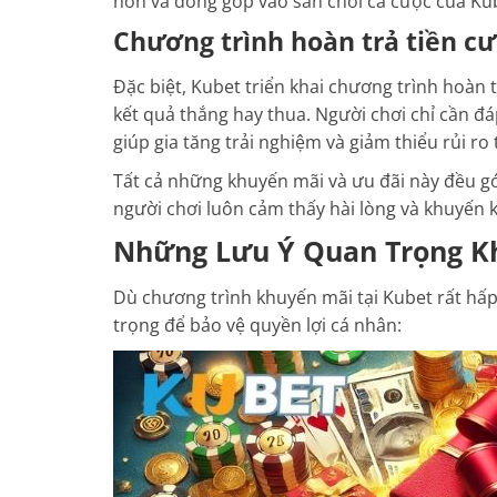
hơn và đóng góp vào sân chơi cá cược của Ku
Chương trình hoàn trả tiền c
Đặc biệt, Kubet triển khai chương trình hoàn 
kết quả thắng hay thua. Người chơi chỉ cần đ
giúp gia tăng trải nghiệm và giảm thiểu rủi ro
Tất cả những khuyến mãi và ưu đãi này đều g
người chơi luôn cảm thấy hài lòng và khuyến 
Những Lưu Ý Quan Trọng K
Dù chương trình khuyến mãi tại Kubet rất hấp
trọng để bảo vệ quyền lợi cá nhân: