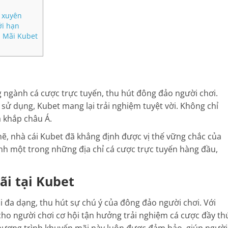
 xuyên
ới hạn
 Mãi Kubet
ng ngành cá cược trực tuyến, thu hút đông đảo người chơi.
 sử dụng, Kubet mang lại trải nghiệm tuyệt vời. Không chỉ
 khắp châu Á.
ẽ, nhà cái Kubet đã khẳng định được vị thế vững chắc của
nh một trong những địa chỉ cá cược trực tuyến hàng đầu,
i tại Kubet
i đa dạng, thu hút sự chú ý của đông đảo người chơi. Với
ho người chơi cơ hội tận hưởng trải nghiệm cá cược đầy th