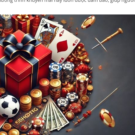
c chương trình khuyến mãi này luôn được đảm bảo, giúp người