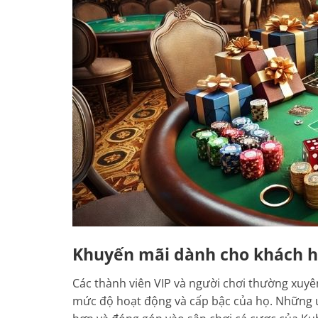
Khuyến mãi dành cho khách 
Các thành viên VIP và người chơi thường xuyê
mức độ hoạt động và cấp bậc của họ. Những ưu