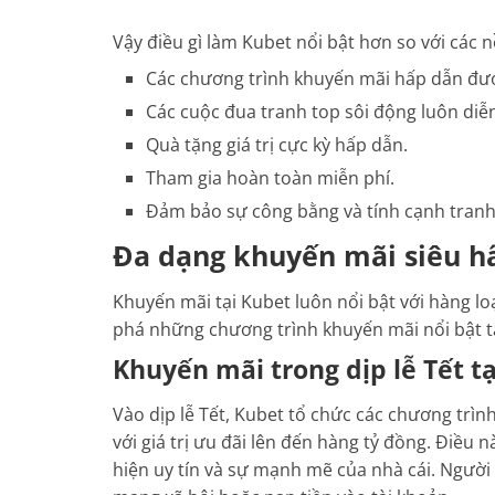
Vậy điều gì làm Kubet nổi bật hơn so với các 
Các chương trình khuyến mãi hấp dẫn đượ
Các cuộc đua tranh top sôi động luôn diễ
Quà tặng giá trị cực kỳ hấp dẫn.
Tham gia hoàn toàn miễn phí.
Đảm bảo sự công bằng và tính cạnh tranh
Đa dạng khuyến mãi siêu h
Khuyến mãi tại Kubet luôn nổi bật với hàng l
phá những chương trình khuyến mãi nổi bật t
Khuyến mãi trong dịp lễ Tết t
Vào dịp lễ Tết, Kubet tổ chức các chương trình
với giá trị ưu đãi lên đến hàng tỷ đồng. Điều
hiện uy tín và sự mạnh mẽ của nhà cái. Người 