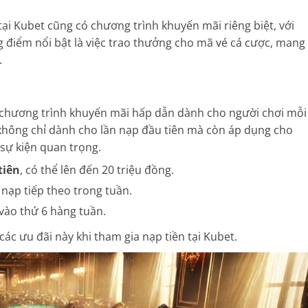
tại Kubet cũng có chương trình khuyến mãi riêng biệt, với
điểm nổi bật là việc trao thưởng cho mã vé cá cược, mang
.
g chương trình khuyến mãi hấp dẫn dành cho người chơi mỗi
 không chỉ dành cho lần nạp đầu tiên mà còn áp dụng cho
 sự kiện quan trọng.
tiên
, có thể lên đến 20 triệu đồng.
 nạp tiếp theo trong tuần.
vào thứ 6 hàng tuần.
c ưu đãi này khi tham gia nạp tiền tại Kubet.