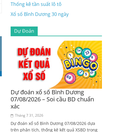
Thống kê tần suất lô tô
Xổ số Bình Dương 30 ngày
Dự Đoán
Dự đoán xổ số Bình Dương
07/08/2026 – Soi cầu BD chuẩn
xác
Tháng 7 31, 2026
Dự đoán xổ số Bình Dương 07/08/2026 dựa
trên phân tích, thống kê kết quả XSBD trong