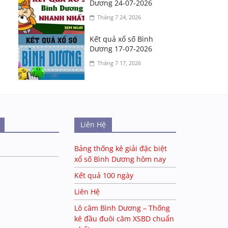
Dương 24-07-2026
Tháng 7 24, 2026
Kết quả xổ số Bình
Dương 17-07-2026
Tháng 7 17, 2026
Liên Hệ
Bảng thống kê giải đặc biệt
xổ số Bình Dương hôm nay
Kết quả 100 ngày
Liên Hệ
Lô câm Bình Dương – Thống
kê đầu đuôi câm XSBD chuẩn