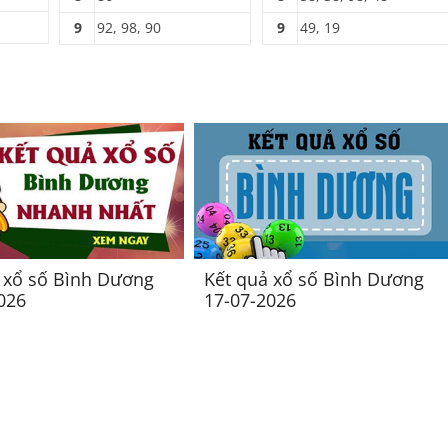
9
92, 98, 90
9
49, 19
 xổ số Bình Dương
Kết quả xổ số Bình Dương
026
17-07-2026