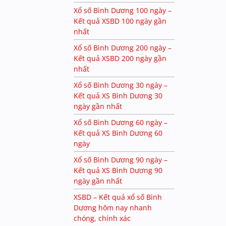
Xổ số Bình Dương 100 ngày –
Kết quả XSBD 100 ngày gần
nhất
Xổ số Bình Dương 200 ngày –
Kết quả XSBD 200 ngày gần
nhất
Xổ số Bình Dương 30 ngày –
Kết quả XS Bình Dương 30
ngày gần nhất
Xổ số Bình Dương 60 ngày –
Kết quả XS Bình Dương 60
ngày
Xổ số Bình Dương 90 ngày –
Kết quả XS Bình Dương 90
ngày gần nhất
XSBD – Kết quả xổ số Bình
Dương hôm nay nhanh
chóng, chính xác