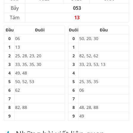
Bảy
053
Tám
13
Đầu
Đuôi
Đuôi
Đầu
0
06
0
50, 20, 30
1
13
1
2
25, 28, 23, 20
2
82, 52, 62
3
33, 35, 35, 30
3
33, 23, 53, 13
4
49, 48
4
5
50, 52, 53
5
25, 35, 35
6
62
6
06
7
7
8
82, 88
8
48, 28, 88
9
9
49