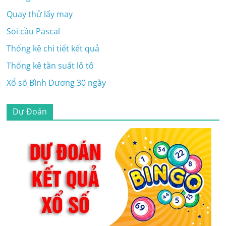
Quay thử lấy may
Soi cầu Pascal
Thống kê chi tiết kết quả
Thống kê tần suất lô tô
Xổ số Bình Dương 30 ngày
Dự Đoán