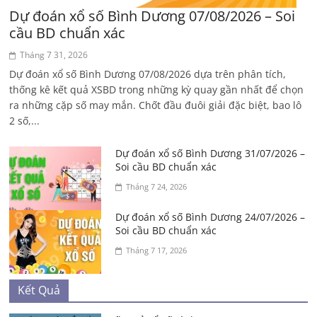
Dự đoán xổ số Bình Dương 07/08/2026 – Soi
cầu BD chuẩn xác
Tháng 7 31, 2026
Dự đoán xổ số Bình Dương 07/08/2026 dựa trên phân tích,
thống kê kết quả XSBD trong những kỳ quay gần nhất để chọn
ra những cặp số may mắn. Chốt đầu đuôi giải đặc biệt, bao lô
2 số,...
Dự đoán xổ số Bình Dương 31/07/2026 –
Soi cầu BD chuẩn xác
Tháng 7 24, 2026
Dự đoán xổ số Bình Dương 24/07/2026 –
Soi cầu BD chuẩn xác
Tháng 7 17, 2026
Kết Quả