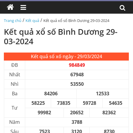
/
/
Trang chủ
Kết quả
Kết quả xổ số Bình Dương 29-03-2024
Kết quả xổ số Bình Dương 29-
03-2024
Kết quả sổ xố ngày - 29/03/2024
ĐB
984849
Nhất
67948
Nhì
53550
Ba
84206
12533
58225
73835
59728
54635
Tư
99982
20652
82362
Năm
3788
Sáu
7523
3120
8730