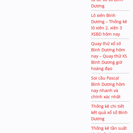
Dương
Lô xiên Bình
Dương – Thống kê
lô xiên 2, xiên 3
XSBD hôm nay
Quay thử xổ số
Bình Dương hôm
nay – Quay thử XS
Bình Dương giờ
hoàng đạo
Soi cầu Pascal
Bình Dương hôm
nay nhanh và
chính xác nhất
Thống kê chi tiết
kết quả xổ số Bình
Dương
Thống kê tần suất