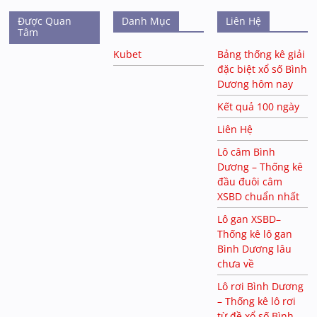
Được Quan
Danh Mục
Liên Hệ
Tâm
Kubet
Bảng thống kê giải
đặc biệt xổ số Bình
Dương hôm nay
Kết quả 100 ngày
Liên Hệ
Lô câm Bình
Dương – Thống kê
đầu đuôi câm
XSBD chuẩn nhất
Lô gan XSBD–
Thống kê lô gan
Bình Dương lâu
chưa về
Lô rơi Bình Dương
– Thống kê lô rơi
từ đề xổ số Bình