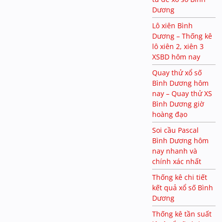
Dương
Lô xiên Bình
Dương – Thống kê
lô xiên 2, xiên 3
XSBD hôm nay
Quay thử xổ số
Bình Dương hôm
nay – Quay thử XS
Bình Dương giờ
hoàng đạo
Soi cầu Pascal
Bình Dương hôm
nay nhanh và
chính xác nhất
Thống kê chi tiết
kết quả xổ số Bình
Dương
Thống kê tần suất