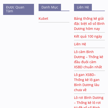
Được Quan
Danh Mục
Liên Hệ
Tâm
Kubet
Bảng thống kê giải
đặc biệt xổ số Bình
Dương hôm nay
Kết quả 100 ngày
Liên Hệ
Lô câm Bình
Dương – Thống kê
đầu đuôi câm
XSBD chuẩn nhất
Lô gan XSBD–
Thống kê lô gan
Bình Dương lâu
chưa về
Lô rơi Bình Dương
– Thống kê lô rơi
từ đề xổ số Bình