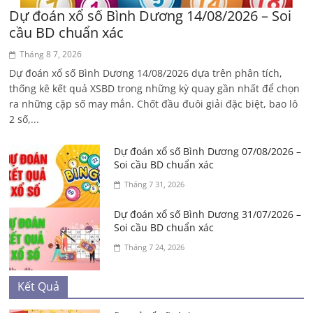
Dự đoán xổ số Bình Dương 14/08/2026 – Soi
cầu BD chuẩn xác
Tháng 8 7, 2026
Dự đoán xổ số Bình Dương 14/08/2026 dựa trên phân tích,
thống kê kết quả XSBD trong những kỳ quay gần nhất để chọn
ra những cặp số may mắn. Chốt đầu đuôi giải đặc biệt, bao lô
2 số,...
Dự đoán xổ số Bình Dương 07/08/2026 –
Soi cầu BD chuẩn xác
Tháng 7 31, 2026
Dự đoán xổ số Bình Dương 31/07/2026 –
Soi cầu BD chuẩn xác
Tháng 7 24, 2026
Kết Quả