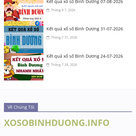
Kết quả xổ số Bình Dương 07-08-2026
Tháng 8 7, 2026
Kết quả xổ số Bình Dương 31-07-2026
Tháng 7 31, 2026
Kết quả xổ số Bình Dương 24-07-2026
Tháng 7 24, 2026
Về Chúng Tôi
XOSOBINHDUONG.INFO