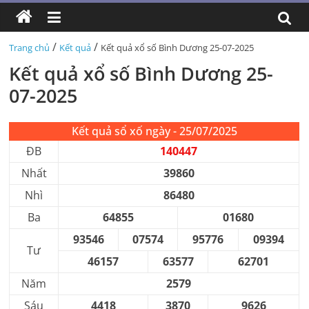
/
/
Trang chủ
Kết quả
Kết quả xổ số Bình Dương 25-07-2025
Kết quả xổ số Bình Dương 25-
07-2025
Kết quả sổ xố ngày - 25/07/2025
ĐB
140447
Nhất
39860
Nhì
86480
Ba
64855
01680
93546
07574
95776
09394
Tư
46157
63577
62701
Năm
2579
Sáu
4418
3870
9626