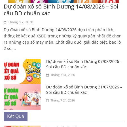
Dự đoán xổ số Bình Dương 14/08/2026 – Soi
cầu BD chuẩn xác
Tháng 8 7, 2026
Dự đoán xổ số Bình Dương 14/08/2026 dựa trên phân tích,
thống kê kết quả XSBD trong những kỳ quay gần nhất để chọn
ra những cặp số may mắn. Chốt đầu đuôi giải đặc biệt, bao lô
2 số,...
Dự đoán xổ số Bình Dương 07/08/2026 –
Soi cầu BD chuẩn xác
Tháng 7 31, 2026
Dự đoán xổ số Bình Dương 31/07/2026 –
Soi cầu BD chuẩn xác
Tháng 7 24, 2026
Kết Quả