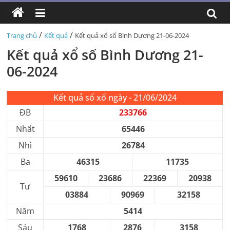
/
/
Trang chủ
Kết quả
Kết quả xổ số Bình Dương 21-06-2024
Kết quả xổ số Bình Dương 21-
06-2024
Kết quả sổ xố ngày - 21/06/2024
ĐB
233766
Nhất
65446
Nhì
26784
Ba
46315
11735
59610
23686
22369
20938
Tư
03884
90969
32158
Năm
5414
Sáu
1768
2876
3158