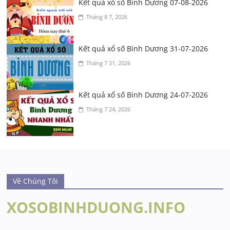
Kết quả xổ số Bình Dương 07-08-2026
Tháng 8 7, 2026
Kết quả xổ số Bình Dương 31-07-2026
Tháng 7 31, 2026
Kết quả xổ số Bình Dương 24-07-2026
Tháng 7 24, 2026
Về Chúng Tôi
XOSOBINHDUONG.INFO