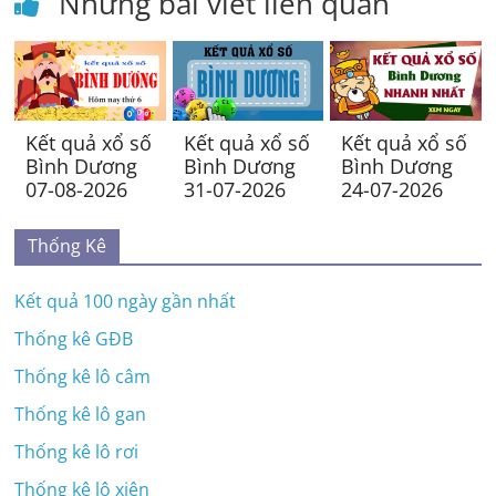
Những bài viết liên quan
Kết quả xổ số
Kết quả xổ số
Kết quả xổ số
Bình Dương
Bình Dương
Bình Dương
07-08-2026
31-07-2026
24-07-2026
Thống Kê
Kết quả 100 ngày gần nhất
Thống kê GĐB
Thống kê lô câm
Thống kê lô gan
Thống kê lô rơi
Thống kê lô xiên