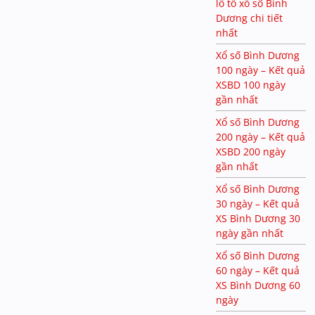
lô tô xổ số Bình
Dương chi tiết
nhất
Xổ số Bình Dương
100 ngày – Kết quả
XSBD 100 ngày
gần nhất
Xổ số Bình Dương
200 ngày – Kết quả
XSBD 200 ngày
gần nhất
Xổ số Bình Dương
30 ngày – Kết quả
XS Bình Dương 30
ngày gần nhất
Xổ số Bình Dương
60 ngày – Kết quả
XS Bình Dương 60
ngày