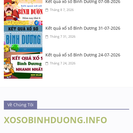
Kết quả xổ số Bình Dương 07-08-2026
Tháng 8 7, 2026
Kết quả xổ số Bình Dương 31-07-2026
Tháng 7 31, 2026
Kết quả xổ số Bình Dương 24-07-2026
Tháng 7 24, 2026
Về Chúng Tôi
XOSOBINHDUONG.INFO