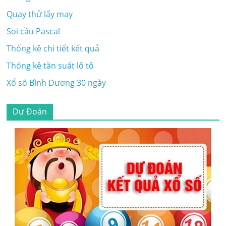
Quay thử lấy may
Soi cầu Pascal
Thống kê chi tiết kết quả
Thống kê tần suất lô tô
Xổ số Bình Dương 30 ngày
Dự Đoán