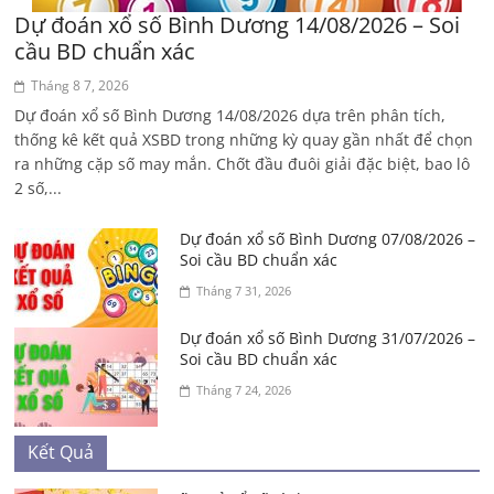
Dự đoán xổ số Bình Dương 14/08/2026 – Soi
cầu BD chuẩn xác
Tháng 8 7, 2026
Dự đoán xổ số Bình Dương 14/08/2026 dựa trên phân tích,
thống kê kết quả XSBD trong những kỳ quay gần nhất để chọn
ra những cặp số may mắn. Chốt đầu đuôi giải đặc biệt, bao lô
2 số,...
Dự đoán xổ số Bình Dương 07/08/2026 –
Soi cầu BD chuẩn xác
Tháng 7 31, 2026
Dự đoán xổ số Bình Dương 31/07/2026 –
Soi cầu BD chuẩn xác
Tháng 7 24, 2026
Kết Quả