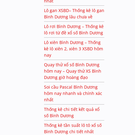
nhất
Lô gan XSBD– Thống kê lô gan
Bình Dương lâu chưa về
Lô rơi Bình Dương – Thống kê
lô rơi từ đề xổ số Bình Dương
Lô xiên Bình Dương – Thống
kê lô xiên 2, xiên 3 XSBD hôm
nay
Quay thử xổ số Bình Dương
hôm nay – Quay thử XS Bình
Dương giờ hoàng đạo
Soi cầu Pascal Bình Dương
hôm nay nhanh và chính xác
nhất
Thống kê chi tiết kết quả xổ
số Bình Dương
Thống kê tần suất lô tô xổ số
Bình Dương chi tiết nhất