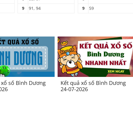
9
91, 94
9
59
 xổ số Bình Dương
Kết quả xổ số Bình Dương
026
24-07-2026