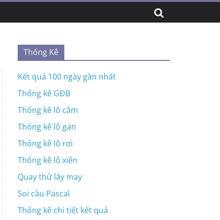
Thống Kê
Kết quả 100 ngày gần nhất
Thống kê GĐB
Thống kê lô câm
Thống kê lô gan
Thống kê lô rơi
Thống kê lô xiên
Quay thử lấy may
Soi cầu Pascal
Thống kê chi tiết kết quả