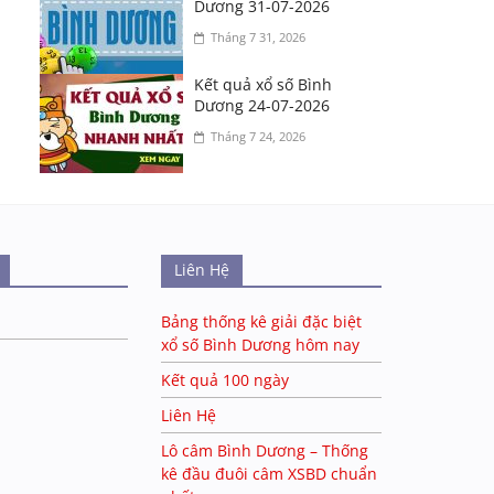
Dương 31-07-2026
Tháng 7 31, 2026
Kết quả xổ số Bình
Dương 24-07-2026
Tháng 7 24, 2026
Liên Hệ
Bảng thống kê giải đặc biệt
xổ số Bình Dương hôm nay
Kết quả 100 ngày
Liên Hệ
Lô câm Bình Dương – Thống
kê đầu đuôi câm XSBD chuẩn