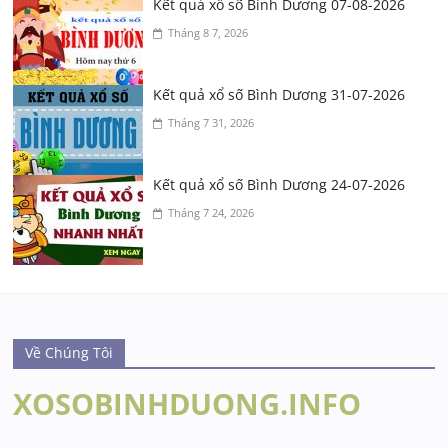
Kết quả xổ số Bình Dương 07-08-2026
Tháng 8 7, 2026
Kết quả xổ số Bình Dương 31-07-2026
Tháng 7 31, 2026
Kết quả xổ số Bình Dương 24-07-2026
Tháng 7 24, 2026
Về Chúng Tôi
XOSOBINHDUONG.INFO