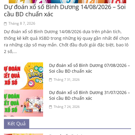
Dự đoán xổ số Bình Dương 14/08/2026 – Soi
cầu BD chuẩn xác
Tháng 8 7, 2026
Dự đoán xổ số Bình Dương 14/08/2026 dựa trên phân tích,
thống kê kết quả XSBD trong những kỳ quay gần nhất để chọn
ra những cặp số may mắn. Chốt đầu đuôi giải đặc biệt, bao lô
2 số,...
Dự đoán xổ số Bình Dương 07/08/2026 –
Soi cầu BD chuẩn xác
Tháng 7 31, 2026
Dự đoán xổ số Bình Dương 31/07/2026 –
Soi cầu BD chuẩn xác
Tháng 7 24, 2026
Kết Quả