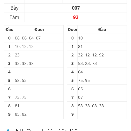
Bảy
007
Tám
92
Đầu
Đuôi
Đuôi
Đầu
0
08, 06, 04, 07
0
10
1
10, 12, 12
1
81
2
23
2
32, 12, 12, 92
3
32, 38, 38
3
53, 23, 73
4
4
04
5
58, 53
5
75, 95
6
6
06
7
73, 75
7
07
8
81
8
58, 38, 08, 38
9
95, 92
9