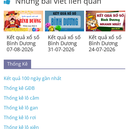
Những bài viết liên quan
Kết quả xổ số
Kết quả xổ số
Kết quả xổ số
Bình Dương
Bình Dương
Bình Dương
07-08-2026
31-07-2026
24-07-2026
Thống Kê
Kết quả 100 ngày gần nhất
Thống kê GĐB
Thống kê lô câm
Thống kê lô gan
Thống kê lô rơi
Thống kê lô xiên