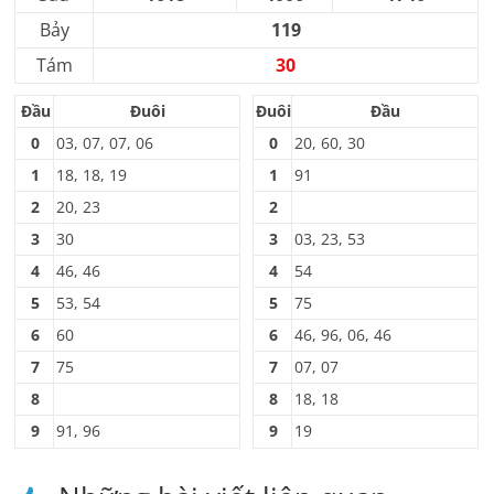
Bảy
119
Tám
30
Đầu
Đuôi
Đuôi
Đầu
0
03, 07, 07, 06
0
20, 60, 30
1
18, 18, 19
1
91
2
20, 23
2
3
30
3
03, 23, 53
4
46, 46
4
54
5
53, 54
5
75
6
60
6
46, 96, 06, 46
7
75
7
07, 07
8
8
18, 18
9
91, 96
9
19