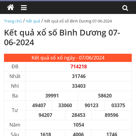
/
/
Trang chủ
Kết quả
Kết quả xổ số Bình Dương 07-06-2024
Kết quả xổ số Bình Dương 07-
06-2024
Kết quả sổ xố ngày - 07/06/2024
ĐB
714218
Nhất
31746
Nhì
33403
Ba
39991
58620
49407
33060
90123
03375
Tư
94207
28453
89596
Năm
1054
Sáu
1618
4006
1746