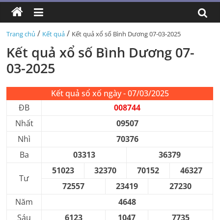
/
/
Trang chủ
Kết quả
Kết quả xổ số Bình Dương 07-03-2025
Kết quả xổ số Bình Dương 07-
03-2025
Kết quả sổ xố ngày - 07/03/2025
ĐB
008744
Nhất
09507
Nhì
70376
Ba
03313
36379
51023
32370
70152
46327
Tư
72557
23419
27230
Năm
4648
Sáu
6123
1047
7735