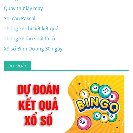
Quay thử lấy may
Soi cầu Pascal
Thống kê chi tiết kết quả
Thống kê tần suất lô tô
Xổ số Bình Dương 30 ngày
Dự Đoán