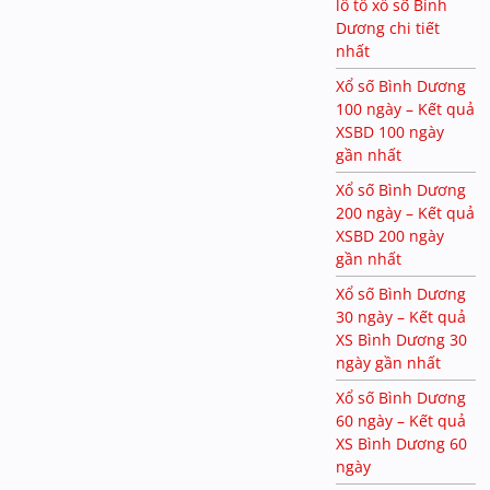
lô tô xổ số Bình
Dương chi tiết
nhất
Xổ số Bình Dương
100 ngày – Kết quả
XSBD 100 ngày
gần nhất
Xổ số Bình Dương
200 ngày – Kết quả
XSBD 200 ngày
gần nhất
Xổ số Bình Dương
30 ngày – Kết quả
XS Bình Dương 30
ngày gần nhất
Xổ số Bình Dương
60 ngày – Kết quả
XS Bình Dương 60
ngày