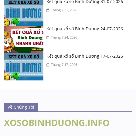
Kết quả xổ số Bình Dương 31-07-2026
Tháng 7 31, 2026
Kết quả xổ số Bình Dương 24-07-2026
Tháng 7 24, 2026
Kết quả xổ số Bình Dương 17-07-2026
Tháng 7 17, 2026
Về Chúng Tôi
XOSOBINHDUONG.INFO