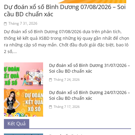
Dự đoán xổ số Bình Dương 07/08/2026 – Soi
cầu BD chuẩn xác
Tháng 7 31, 2026
Dự đoán xổ số Bình Dương 07/08/2026 dựa trên phân tích,
thống kê kết quả XSBD trong những kỳ quay gần nhất để chọn
ra những cặp số may mắn. Chốt đầu đuôi giải đặc biệt, bao lô
2 số,...
Dự đoán xổ số Bình Dương 31/07/2026 –
Soi cầu BD chuẩn xác
Tháng 7 24, 2026
Dự đoán xổ số Bình Dương 24/07/2026 –
Soi cầu BD chuẩn xác
Tháng 7 17, 2026
Kết Quả