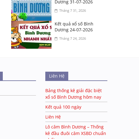
Dương 31-07-2026
Tháng 7 31, 2026
Kết quả xổ số Bình
Dương 24-07-2026
Tháng 7 24, 2026
Liên Hệ
Bảng thống kê giải đặc biệt
xổ số Bình Dương hôm nay
Kết quả 100 ngày
Liên Hệ
Lô câm Bình Dương – Thống
kê đầu đuôi câm XSBD chuẩn