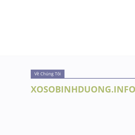
Về Chúng Tôi
XOSOBINHDUONG.INF