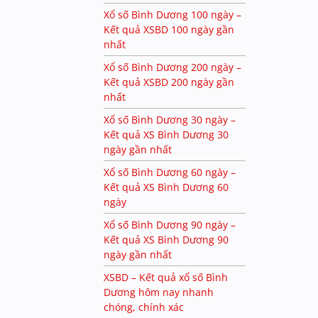
Xổ số Bình Dương 100 ngày –
Kết quả XSBD 100 ngày gần
nhất
Xổ số Bình Dương 200 ngày –
Kết quả XSBD 200 ngày gần
nhất
Xổ số Bình Dương 30 ngày –
Kết quả XS Bình Dương 30
ngày gần nhất
Xổ số Bình Dương 60 ngày –
Kết quả XS Bình Dương 60
ngày
Xổ số Bình Dương 90 ngày –
Kết quả XS Bình Dương 90
ngày gần nhất
XSBD – Kết quả xổ số Bình
Dương hôm nay nhanh
chóng, chính xác