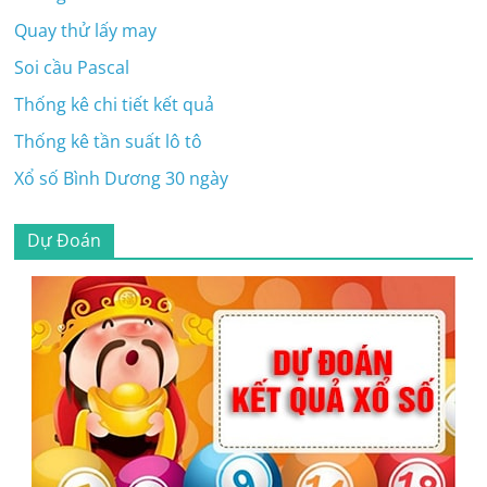
Quay thử lấy may
Soi cầu Pascal
Thống kê chi tiết kết quả
Thống kê tần suất lô tô
Xổ số Bình Dương 30 ngày
Dự Đoán