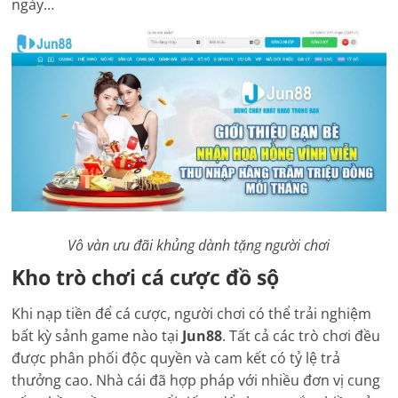
ngày…
Vô vàn ưu đãi khủng dành tặng người chơi
Kho trò chơi cá cược đồ sộ
Khi nạp tiền để cá cược, người chơi có thể trải nghiệm
bất kỳ sảnh game nào tại
Jun88
. Tất cả các trò chơi đều
được phân phối độc quyền và cam kết có tỷ lệ trả
thưởng cao. Nhà cái đã hợp pháp với nhiều đơn vị cung