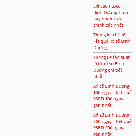
Soi cầu Pascal
Bình Dương hôm
nay nhanh và
chính xác nhất
Thống kê chi tiết
kết quả xổ số Bình
Dương
Thống kê tần suất
lô tô xổ số Bình
Dương chi tiết
nhất
Xổ số Bình Dương
100 ngày – Kết quả
XSBD 100 ngày
gần nhất
Xổ số Bình Dương
200 ngày – Kết quả
XSBD 200 ngày
gần nhất