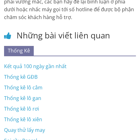
phải vướng mắc, các bạn hãy để lại bình luận ở phía
dưới hoặc nhấc máy gọi tới số hotline để được bộ phận
chăm sóc khách hàng hỗ trợ.
Những bài viết liên quan
Thống Kê
Kết quả 100 ngày gần nhất
Thống kê GĐB
Thống kê lô câm
Thống kê lô gan
Thống kê lô rơi
Thống kê lô xiên
Quay thử lấy may