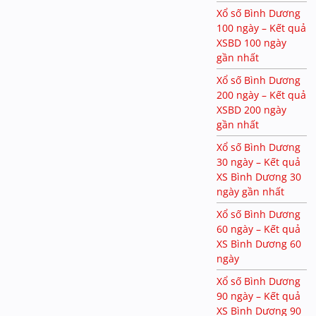
Xổ số Bình Dương
100 ngày – Kết quả
XSBD 100 ngày
gần nhất
Xổ số Bình Dương
200 ngày – Kết quả
XSBD 200 ngày
gần nhất
Xổ số Bình Dương
30 ngày – Kết quả
XS Bình Dương 30
ngày gần nhất
Xổ số Bình Dương
60 ngày – Kết quả
XS Bình Dương 60
ngày
Xổ số Bình Dương
90 ngày – Kết quả
XS Bình Dương 90