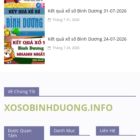
Kết quả xổ số Bình Dương 31-07-2026
Tháng 7 31, 2026
Kết quả xổ số Bình Dương 24-07-2026
Tháng 7 24, 2026
Về Chúng Tôi
XOSOBINHDUONG.INFO
Được Quan
Danh Mục
Liên Hệ
Tâm