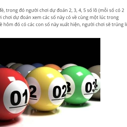
ề, trong đó người chơi dự đoán 2, 3, 4, 5 số lô (mỗi số có 2
i chơi dự đoán xem các số này có về cùng một lúc trong
hôm đó có các con số này xuất hiện, người chơi sẽ trúng l