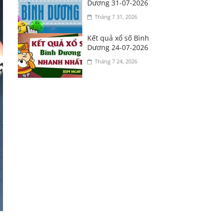
Dương 31-07-2026
Tháng 7 31, 2026
Kết quả xổ số Bình
Dương 24-07-2026
Tháng 7 24, 2026