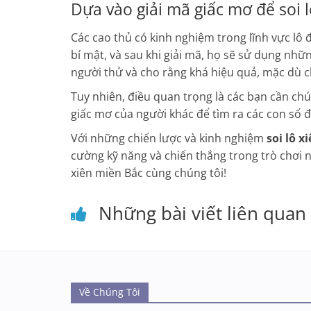
Dựa vào giải mã giấc mơ để soi 
Các cao thủ có kinh nghiệm trong lĩnh vực l
bí mật, và sau khi giải mã, họ sẽ sử dụng nh
người thử và cho rằng khá hiệu quả, mặc dù
Tuy nhiên, điều quan trọng là các bạn cần ch
giấc mơ của người khác để tìm ra các con số đ
Với những chiến lược và kinh nghiệm
soi lô x
cường kỹ năng và chiến thắng trong trò chơi 
xiên miền Bắc cùng chúng tôi!
Những bài viết liên quan
Về Chúng Tôi