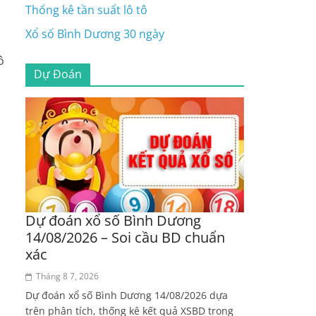
Thống kê tần suất lô tô
Xổ số Bình Dương 30 ngày
ô
Dự Đoán
Dự đoán xổ số Bình Dương
14/08/2026 – Soi cầu BD chuẩn
xác
Tháng 8 7, 2026
Dự đoán xổ số Bình Dương 14/08/2026 dựa
trên phân tích, thống kê kết quả XSBD trong