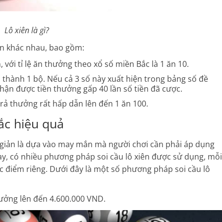
Lô xiên là gì?
iên khác nhau, bao gồm:
 với tỉ lệ ăn thưởng theo xổ số miền Bắc là 1 ăn 10.
p thành 1 bộ. Nếu cả 3 số này xuất hiện trong bảng số đề
nhận được tiền thưởng gấp 40 lần số tiền đã cược.
 trả thưởng rất hấp dẫn lên đến 1 ăn 100.
ắc hiệu quả
n giản là dựa vào may mắn mà người chơi cần phải áp dụng
y, có nhiều phương pháp soi cầu lô xiên được sử dụng, mỗi
điểm riêng. Dưới đây là một số phương pháp soi cầu lô
ởng lên đến 4.600.000 VND.