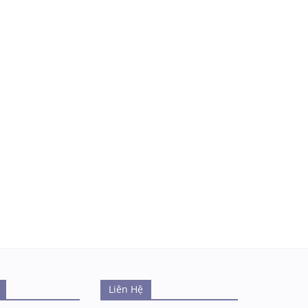
Liên Hệ