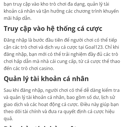
bạn truy cập vào kho trò chơi đa dạng, quản lý tài
khoản cá nhân và tận hưởng các chương trình khuyến
mãi hấp dẫn.
Truy cập vào hệ thống cá cược
Đăng nhập là bước đầu tiên để người chơi có thể tiếp
cận các trò chơi và dịch vụ cá cược tại Goal123. Chỉ khi
đăng nhập, bạn mới có thể trải nghiệm đầy đủ các trò
chơi hấp dẫn mà nhà cái cung cấp, từ cá cược thể thao
đến các trò chơi casino.
Quản lý tài khoản cá nhân
Sau khi đăng nhập, người chơi có thể dễ dàng kiểm tra
và quản lý tài khoản cá nhân, bao gồm số dư, lịch sử
giao dịch và các hoạt động cá cược. Điều này giúp bạn
theo dõi tài chính và đưa ra quyết định cá cược hiệu
quả.