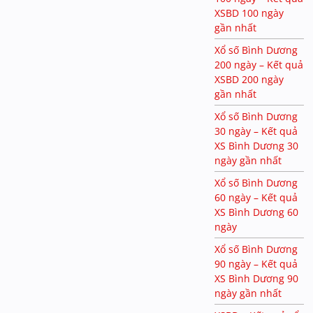
XSBD 100 ngày
gần nhất
Xổ số Bình Dương
200 ngày – Kết quả
XSBD 200 ngày
gần nhất
Xổ số Bình Dương
30 ngày – Kết quả
XS Bình Dương 30
ngày gần nhất
Xổ số Bình Dương
60 ngày – Kết quả
XS Bình Dương 60
ngày
Xổ số Bình Dương
90 ngày – Kết quả
XS Bình Dương 90
ngày gần nhất