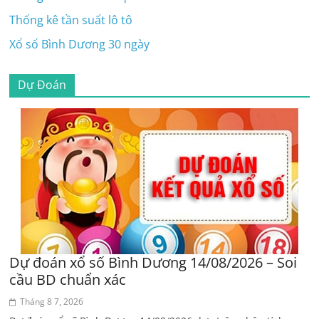
Thống kê tần suất lô tô
Xổ số Bình Dương 30 ngày
Dự Đoán
Dự đoán xổ số Bình Dương 14/08/2026 – Soi
cầu BD chuẩn xác
Tháng 8 7, 2026