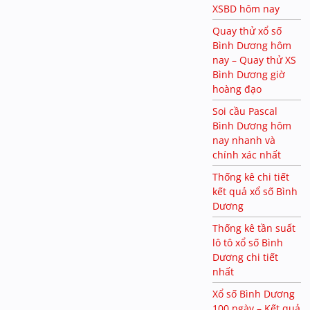
XSBD hôm nay
Quay thử xổ số
Bình Dương hôm
nay – Quay thử XS
Bình Dương giờ
hoàng đạo
Soi cầu Pascal
Bình Dương hôm
nay nhanh và
chính xác nhất
Thống kê chi tiết
kết quả xổ số Bình
Dương
Thống kê tần suất
lô tô xổ số Bình
Dương chi tiết
nhất
Xổ số Bình Dương
100 ngày – Kết quả