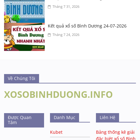
Tháng 7 31, 2026
Kết quả xổ số Bình Dương 24-07-2026
Tháng 7 24, 2026
Về Chúng Tôi
XOSOBINHDUONG.INFO
Được Quan
Danh Mục
Liên Hệ
Tâm
Kubet
Bảng thống kê giải
đặc biệt xổ số Bình