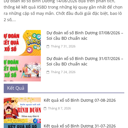
Dự đoán xổ số Bình Dương 14/08/2026 dựa trên phân tích,
thống kê kết quả XSBD trong những kỳ quay gần nhất để chọn
ra những cặp số may mắn. Chốt đầu đuôi giải đặc biệt, bao lô
2 số,...
Dự đoán xổ số Bình Dương 07/08/2026 –
Soi cầu BD chuẩn xác
Tháng 7 31, 2026
Dự đoán xổ số Bình Dương 31/07/2026 –
Soi cầu BD chuẩn xác
Tháng 7 24, 2026
Kết Quả
Kết quả xổ số Bình Dương 07-08-2026
Tháng 8 7, 2026
Kết quả xổ số Bình Dương 31-07-2026