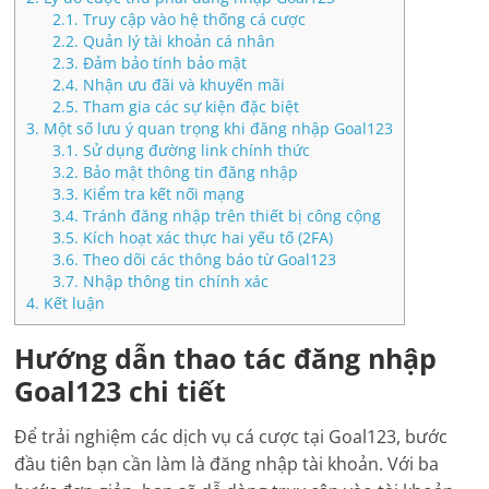
2.1.
Truy cập vào hệ thống cá cược
2.2.
Quản lý tài khoản cá nhân
2.3.
Đảm bảo tính bảo mật
2.4.
Nhận ưu đãi và khuyến mãi
2.5.
Tham gia các sự kiện đặc biệt
3.
Một số lưu ý quan trọng khi đăng nhập Goal123
3.1.
Sử dụng đường link chính thức
3.2.
Bảo mật thông tin đăng nhập
3.3.
Kiểm tra kết nối mạng
3.4.
Tránh đăng nhập trên thiết bị công cộng
3.5.
Kích hoạt xác thực hai yếu tố (2FA)
3.6.
Theo dõi các thông báo từ Goal123
3.7.
Nhập thông tin chính xác
4.
Kết luận
Hướng dẫn thao tác đăng nhập
Goal123 chi tiết
Để trải nghiệm các dịch vụ cá cược tại Goal123, bước
đầu tiên bạn cần làm là đăng nhập tài khoản. Với ba