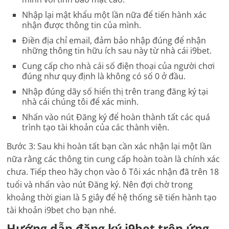
Nhập lại mật khẩu một lần nữa để tiến hành xác
nhận được thông tin của mình.
Điền địa chỉ email, đảm bảo nhập đúng để nhận
những thông tin hữu ích sau này từ nhà cái i9bet.
Cung cấp cho nhà cái số điện thoại của người chơi
đúng như quy định là không có số 0 ở đầu.
Nhập đúng dãy số hiển thị trên trang đăng ký tại
nhà cái chúng tôi để xác minh.
Nhấn vào nút Đăng ký để hoàn thành tất các quá
trình tạo tài khoản của các thành viên.
Bước 3: Sau khi hoàn tất bạn cần xác nhận lại một lần
nữa rằng các thông tin cung cấp hoàn toàn là chính xác
chưa. Tiếp theo hãy chọn vào ô Tôi xác nhận đã trên 18
tuổi và nhấn vào nút Đăng ký. Nên đợi chờ trong
khoảng thời gian là 5 giây để hệ thống sẽ tiến hành tạo
tài khoản i9bet cho bạn nhé.
Hướng dẫn đăng ký i9bet trên ứng