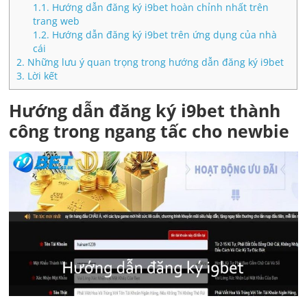
1.1.
Hướng dẫn đăng ký i9bet hoàn chỉnh nhất trên
trang web
1.2.
Hướng dẫn đăng ký i9bet trên ứng dụng của nhà
cái
2.
Những lưu ý quan trọng trong hướng dẫn đăng ký i9bet
3.
Lời kết
Hướng dẫn đăng ký i9bet thành
công trong ngang tấc cho newbie