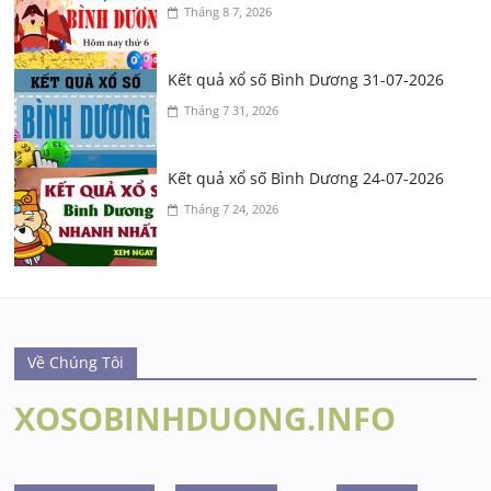
Tháng 8 7, 2026
Kết quả xổ số Bình Dương 31-07-2026
Tháng 7 31, 2026
Kết quả xổ số Bình Dương 24-07-2026
Tháng 7 24, 2026
Về Chúng Tôi
XOSOBINHDUONG.INFO