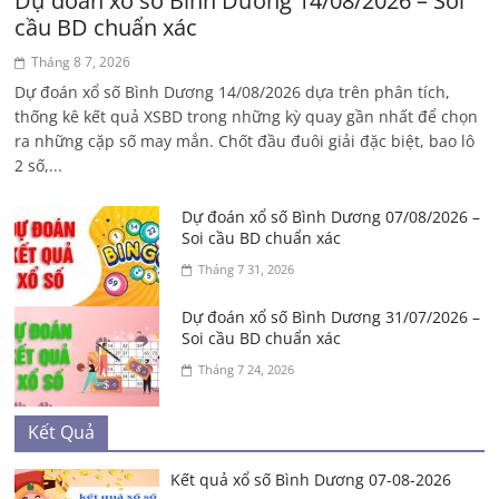
Dự đoán xổ số Bình Dương 14/08/2026 – Soi
cầu BD chuẩn xác
Tháng 8 7, 2026
Dự đoán xổ số Bình Dương 14/08/2026 dựa trên phân tích,
thống kê kết quả XSBD trong những kỳ quay gần nhất để chọn
ra những cặp số may mắn. Chốt đầu đuôi giải đặc biệt, bao lô
2 số,...
Dự đoán xổ số Bình Dương 07/08/2026 –
Soi cầu BD chuẩn xác
Tháng 7 31, 2026
Dự đoán xổ số Bình Dương 31/07/2026 –
Soi cầu BD chuẩn xác
Tháng 7 24, 2026
Kết Quả
Kết quả xổ số Bình Dương 07-08-2026