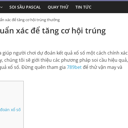
SOI SẦU PASCAL
QUAY THỬ
TIN TỨC
ẩn xác để tăng cơ hội trúng thưởng
uẩn xác để tăng cơ hội trúng
a giúp người chơi dự đoán kết quả xổ số một cách chính xác
y, chúng tôi sẽ giới thiệu các phương pháp soi cầu hiệu quả,
 quả xổ số. Đừng quên tham gia
789bet
để thử vận may và
 đoán xổ số