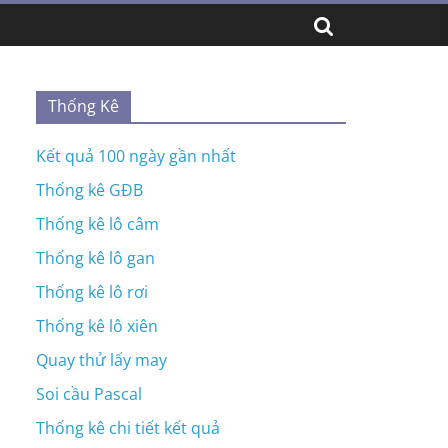
Thống Kê
Kết quả 100 ngày gần nhất
Thống kê GĐB
Thống kê lô câm
Thống kê lô gan
Thống kê lô rơi
Thống kê lô xiên
Quay thử lấy may
Soi cầu Pascal
Thống kê chi tiết kết quả