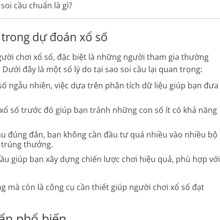
soi cầu chuẩn là gì?
 trong dự đoán xổ số
người chơi xổ số, đặc biệt là những người tham gia thường
ưới đây là một số lý do tại sao soi cầu lại quan trọng:
 số ngẫu nhiên, việc dựa trên phân tích dữ liệu giúp bạn đưa
t xổ số trước đó giúp bạn tránh những con số ít có khả năng
ầu đúng đắn, bạn không cần đầu tư quá nhiều vào nhiều bộ
 trúng thưởng.
 cầu giúp bạn xây dựng chiến lược chơi hiệu quả, phù hợp với
ng mà còn là công cụ cần thiết giúp người chơi xổ số đạt
ẩn phổ biến