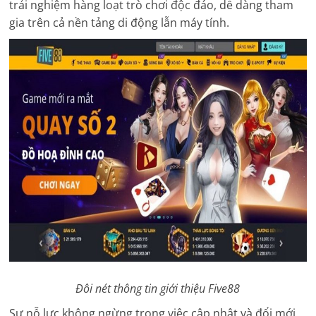
trải nghiệm hàng loạt trò chơi độc đáo, dễ dàng tham
gia trên cả nền tảng di động lẫn máy tính.
Đôi nét thông tin giới thiệu Five88
Sự nỗ lực không ngừng trong việc cập nhật và đổi mới