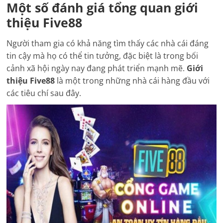
Một số đánh giá tổng quan giới
thiệu Five88
Người tham gia có khả năng tìm thấy các nhà cái đáng
tin cậy mà họ có thể tin tưởng, đặc biệt là trong bối
cảnh xã hội ngày nay đang phát triển mạnh mẽ.
Giới
thiệu Five88
là một trong những nhà cái hàng đầu với
các tiêu chí sau đây.