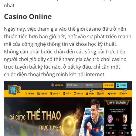
nhất.
Casino Online
Ngày nay, việc tham gia vào thế giới casino đã trở nên
thuận tiện hơn bao giờ hết, nhờ vào sự phát triển mạnh
mẽ của công nghệ thông tin và khoa học kỹ thuật.
Không cần phải bước chân đến các sòng bài trực tiếp,
người chơi giờ đây có thể tham gia các trò chơi casino
trực tuyến bất kỳ lúc nào, ở bất kỳ đâu, chỉ cần một
chiếc điện thoại thông minh kết nối internet.