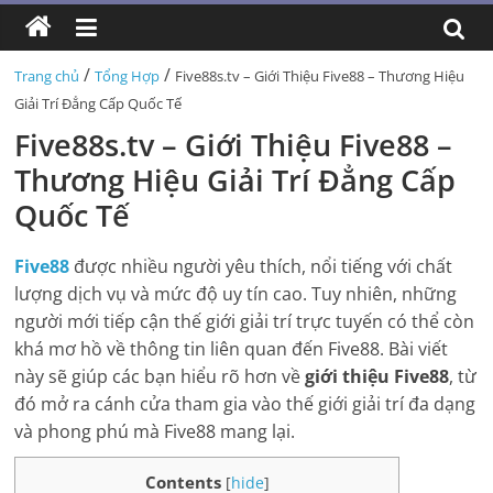
/
/
Trang chủ
Tổng Hợp
Five88s.tv – Giới Thiệu Five88 – Thương Hiệu
Giải Trí Đẳng Cấp Quốc Tế
Five88s.tv – Giới Thiệu Five88 –
Thương Hiệu Giải Trí Đẳng Cấp
Quốc Tế
Five88
được nhiều người yêu thích, nổi tiếng với chất
lượng dịch vụ và mức độ uy tín cao. Tuy nhiên, những
người mới tiếp cận thế giới giải trí trực tuyến có thể còn
khá mơ hồ về thông tin liên quan đến Five88. Bài viết
này sẽ giúp các bạn hiểu rõ hơn về
giới thiệu Five88
, từ
đó mở ra cánh cửa tham gia vào thế giới giải trí đa dạng
và phong phú mà Five88 mang lại.
Contents
[
hide
]