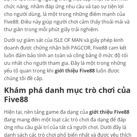
chức năng, nhằm đáp ứng nhu cầu và tạo sự tiện lợi
cho người dùng, là một trong những điểm mạnh của
Five88. Điều này giúp người chơi cảm thấy thoải mái và
thư giãn trong mỗi phút giây trải nghiệm.
Dưới sự giám sát của ISLE OF MAN và giấy phép kinh
doanh được chứng nhận bởi PAGCOR, Five88 cam kết
luôn đảm bảo tính an toàn và công bằng ở mức độ tối
ưu nhất cho người tham gia. Đây là một trong những
yếu tố quan trong khi
giới thiệu Five88
luôn được
chúng tôi đề cập.
Khám phá danh mục trò chơi của
Five88
Hiện tại, nền tảng game đa dạng của
giới thiệu Five88
đang mang đến một loạt các trò chơi đa dạng để đáp
ứng nhu cầu giải trí của tất cả người chơi. Dưới đây là
danh sách các trò chơi phổ biến nhất và được yêu thích