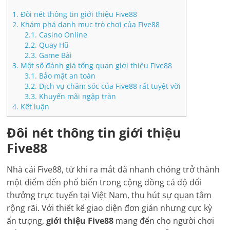
1.
Đôi nét thông tin giới thiệu Five88
2.
Khám phá danh mục trò chơi của Five88
2.1.
Casino Online
2.2.
Quay Hũ
2.3.
Game Bài
3.
Một số đánh giá tổng quan giới thiệu Five88
3.1.
Bảo mật an toàn
3.2.
Dịch vụ chăm sóc của Five88 rất tuyệt vời
3.3.
Khuyến mãi ngập tràn
4.
Kết luận
Đôi nét thông tin giới thiệu
Five88
Nhà cái Five88, từ khi ra mắt đã nhanh chóng trở thành
một điểm đến phổ biến trong cộng đồng cá độ đổi
thưởng trực tuyến tại Việt Nam, thu hút sự quan tâm
rộng rãi. Với thiết kế giao diện đơn giản nhưng cực kỳ
ấn tượng,
giới thiệu Five88
mang đến cho người chơi