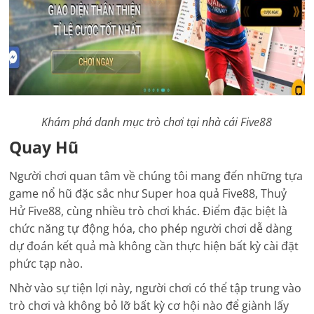
Khám phá danh mục trò chơi tại nhà cái Five88
Quay Hũ
Người chơi quan tâm về chúng tôi mang đến những tựa
game nổ hũ đặc sắc như Super hoa quả Five88, Thuỷ
Hử Five88, cùng nhiều trò chơi khác. Điểm đặc biệt là
chức năng tự động hóa, cho phép người chơi dễ dàng
dự đoán kết quả mà không cần thực hiện bất kỳ cài đặt
phức tạp nào.
Nhờ vào sự tiện lợi này, người chơi có thể tập trung vào
trò chơi và không bỏ lỡ bất kỳ cơ hội nào để giành lấy