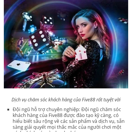
Dịch vụ chăm sóc khách hàng của Five88 rất tuyệt vời
Đội ngũ hỗ trợ chuyên nghiệp: Đội ngũ chăm sóc
khách hàng của Five88 được đào tạo kỹ càng, có
hiểu biết sâu rộng về các sản phẩm và dịch vụ, sẵn
sàng giải quyết mọi thắc mắc của người chơi một