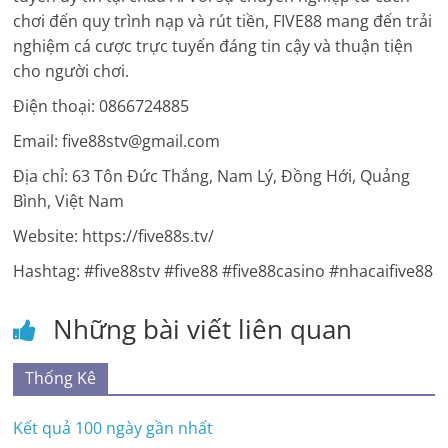
chơi đến quy trình nạp và rút tiền, FIVE88 mang đến trải
nghiệm cá cược trực tuyến đáng tin cậy và thuận tiện
cho người chơi.
Điện thoại: 0866724885
Email:
five88stv@gmail.com
Địa chỉ: 63 Tôn Đức Thắng, Nam Lý, Đồng Hới, Quảng
Bình, Việt Nam
Website: https://five88s.tv/
Hashtag: #five88stv #five88 #five88casino #nhacaifive88
Những bài viết liên quan
Thống Kê
Kết quả 100 ngày gần nhất