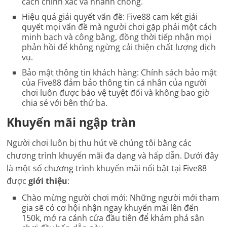
cách chính xác và nhanh chóng.
Hiệu quả giải quyết vấn đề: Five88 cam kết giải
quyết mọi vấn đề mà người chơi gặp phải một cách
minh bạch và công bằng, đồng thời tiếp nhận mọi
phản hồi để không ngừng cải thiện chất lượng dịch
vụ.
Bảo mật thông tin khách hàng: Chính sách bảo mật
của Five88 đảm bảo thông tin cá nhân của người
chơi luôn được bảo vệ tuyệt đối và không bao giờ
chia sẻ với bên thứ ba.
Khuyến mãi ngập tràn
Người chơi luôn bị thu hút về chúng tôi bằng các
chương trình khuyến mãi đa dạng và hấp dẫn. Dưới đây
là một số chương trình khuyến mãi nổi bật tại Five88
được
giới thiệu
:
Chào mừng người chơi mới: Những người mới tham
gia sẽ có cơ hội nhận ngay khuyến mãi lên đến
150k, mở ra cánh cửa đầu tiên để khám phá sân