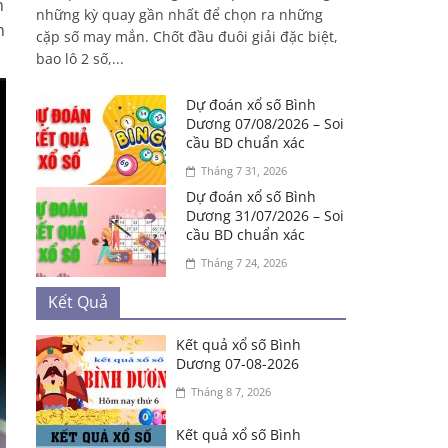
m
những kỳ quay gần nhất để chọn ra những
n
cặp số may mắn. Chốt đầu đuôi giải đặc biệt,
bao lô 2 số,...
Dự đoán xổ số Bình
Dương 07/08/2026 – Soi
cầu BD chuẩn xác
Tháng 7 31, 2026
Dự đoán xổ số Bình
Dương 31/07/2026 – Soi
cầu BD chuẩn xác
Tháng 7 24, 2026
Kết Quả
Kết quả xổ số Bình
Dương 07-08-2026
Tháng 8 7, 2026
Kết quả xổ số Bình