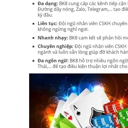
Đa dạng:
BK8 cung cấp các kênh tiếp cận
Đường dây nóng, Zalo, Telegram,… tạo điều
kỳ đâu.
Liên tục:
Đội ngũ nhân viên CSKH chuyên 
không ngừng nghỉ ngơi.
Nhanh nhạy:
BK8 cam kết sẽ phản hồi mọ
Chuyên nghiệp:
Đội ngũ nhân viên CSKH 
ngành và luôn sẵn lòng giúp đỡ khách hàn
Đa ngôn ngữ:
BK8 hỗ trợ nhiều ngôn ngữ 
Thái,… để tạo điều kiện thuận lợi nhất cho