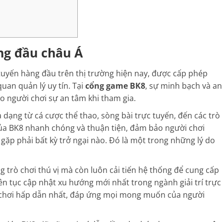
i
àng đầu châu Á
tuyến hàng đầu trên thị trường hiện nay, được cấp phép
uan quản lý uy tín. Tại
cổng game BK8
, sự minh bạch và an
o người chơi sự an tâm khi tham gia.
a dạng từ cá cược thể thao, sòng bài trực tuyến, đến các trò
của BK8 nhanh chóng và thuận tiện, đảm bảo người chơi
p phải bất kỳ trở ngại nào. Đó là một trong những lý do
trò chơi thú vị mà còn luôn cải tiến hệ thống để cung cấp
iên tục cập nhật xu hướng mới nhất trong ngành giải trí trực
 chơi hấp dẫn nhất, đáp ứng mọi mong muốn của người