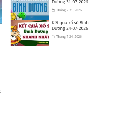
Dương 31-07-2026
Tháng 7 31, 2026
Kết quả xổ số Bình
Dương 24-07-2026
Tháng 7 24, 2026
c