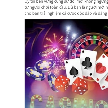
Uy tín bền vững cùng sự đổi mới không ngừng 
từ người chơi toàn cầu. Dù bạn là người mới h
cho bạn trải nghiệm cá cược độc đáo và đáng