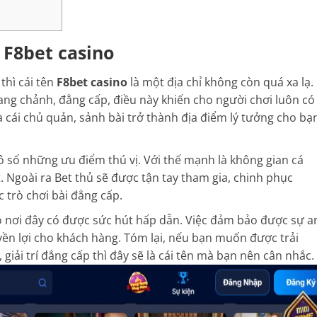
 F8bet casino
thì cái tên
F8bet casino
là một địa chỉ không còn quá xa lạ.
ang chảnh, đẳng cấp, điều này khiến cho người chơi luôn có
hà cái chủ quản, sảnh bài trở thành địa điểm lý tưởng cho bạ
ô số những ưu điểm thú vị. Với thế mạnh là không gian cá
. Ngoài ra Bet thủ sẽ được tận tay tham gia, chinh phục
trò chơi bài đẳng cấp.
 nơi đây có được sức hút hấp dẫn. Việc đảm bảo được sự a
yền lợi cho khách hàng. Tóm lại, nếu bạn muốn được trải
ải trí đẳng cấp thì đây sẽ là cái tên mà bạn nên cân nhắc.