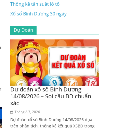
Thống kê tần suất lô tô
Xổ số Bình Dương 30 ngày
Dự Đoán
n
Dự đoán xổ số Bình Dương
n
14/08/2026 – Soi cầu BD chuẩn
xác
Tháng 8 7, 2026
Dự đoán xổ số Bình Dương 14/08/2026 dựa
trên phân tích, thống kê kết quả XSBD trong