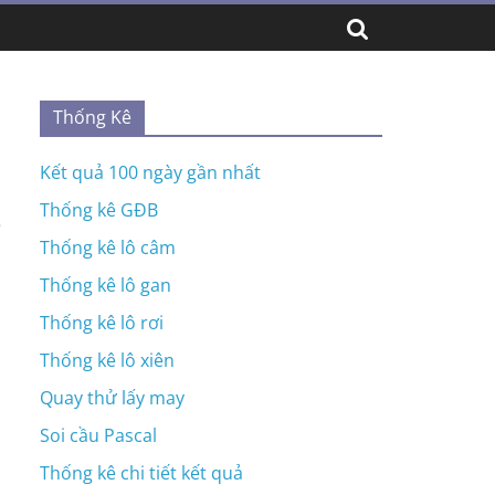
Thống Kê
Kết quả 100 ngày gần nhất
Thống kê GĐB
ề
Thống kê lô câm
Thống kê lô gan
Thống kê lô rơi
Thống kê lô xiên
Quay thử lấy may
Soi cầu Pascal
Thống kê chi tiết kết quả