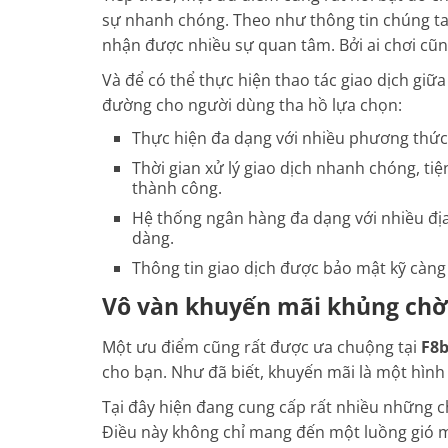
sự nhanh chóng. Theo như thông tin chúng ta
nhận được nhiều sự quan tâm. Bởi ai chơi c
Và để có thể thực hiện thao tác giao dịch giữ
đường cho người dùng tha hồ lựa chọn:
Thực hiện đa dạng với nhiều phương thức 
Thời gian xử lý giao dịch nhanh chóng, tiện
thành công.
Hệ thống ngân hàng đa dạng với nhiều địa
dàng.
Thông tin giao dịch được bảo mật kỹ càng
Vô vàn khuyến mãi khủng chờ
Một ưu điểm cũng rất được ưa chuộng tại
F8b
cho bạn. Như đã biết, khuyến mãi là một hình 
Tại đây hiện đang cung cấp rất nhiều những ch
Điều này không chỉ mang đến một luồng gió mớ