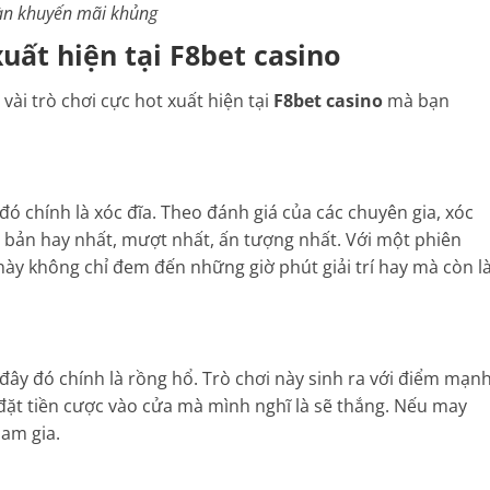
àn khuyến mãi khủng
uất hiện tại F8bet casino
vài trò chơi cực hot xuất hiện tại
F8bet casino
mà bạn
ó chính là xóc đĩa. Theo đánh giá của các chuyên gia, xóc
 bản hay nhất, mượt nhất, ấn tượng nhất. Với một phiên
 này không chỉ đem đến những giờ phút giải trí hay mà còn l
đây đó chính là rồng hổ. Trò chơi này sinh ra với điểm mạn
 đặt tiền cược vào cửa mà mình nghĩ là sẽ thắng. Nếu may
ham gia.