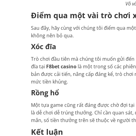
Vô v
Điểm qua một vài trò chơi x
Sau đây, hãy cùng với chúng tôi điểm qua một 
không nên bỏ qua.
Xóc đĩa
Trò chơi đầu tiên mà chúng tôi muốn gửi đến đ
đĩa tại
F8bet casino
là một trong số các phiên
bản được cải tiến, nâng cấp đáng kể, trò chơi
mức tiền khủng.
Rồng hổ
Một tựa game cũng rất đáng được chờ đợi tại 
là dễ chơi dễ trúng thưởng. Chỉ cần quan sát,
mắn, số tiền thưởng trên sẽ thuộc về người t
Kết luận