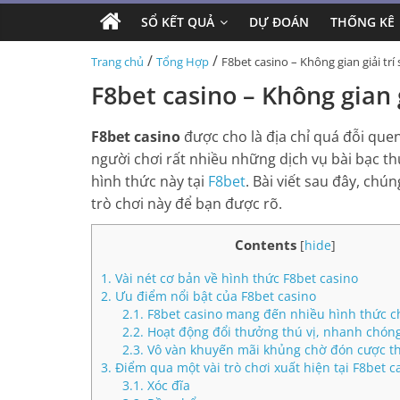
SỔ KẾT QUẢ
DỰ ĐOÁN
THỐNG KÊ
/
/
Trang chủ
Tổng Hợp
F8bet casino – Không gian giải tr
F8bet casino – Không gian 
F8bet casino
được cho là địa chỉ quá đỗi que
người chơi rất nhiều những dịch vụ bài bạc th
hình thức này tại
F8bet
. Bài viết sau đây, chú
trò chơi này để bạn được rõ.
Contents
[
hide
]
1.
Vài nét cơ bản về hình thức F8bet casino
2.
Ưu điểm nổi bật của F8bet casino
2.1.
F8bet casino mang đến nhiều hình thức c
2.2.
Hoạt động đổi thưởng thú vị, nhanh chón
2.3.
Vô vàn khuyến mãi khủng chờ đón cược t
3.
Điểm qua một vài trò chơi xuất hiện tại F8bet c
3.1.
Xóc đĩa