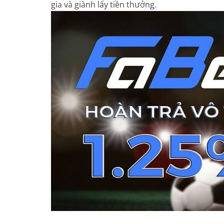
gia và giành lấy tiền thưởng.