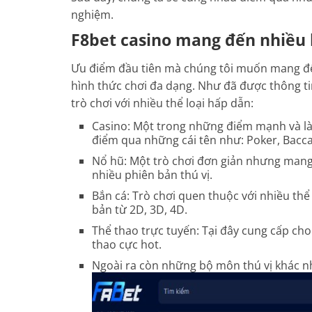
nghiệm.
F8bet casino mang đến nhiều 
Ưu điểm đầu tiên mà chúng tôi muốn mang đế
hình thức chơi đa dạng. Như đã được thông ti
trò chơi với nhiều thể loại hấp dẫn:
Casino: Một trong những điểm mạnh và là m
điểm qua những cái tên như: Poker, Baccar
Nổ hũ: Một trò chơi đơn giản nhưng mang
nhiều phiên bản thú vị.
Bắn cá: Trò chơi quen thuộc với nhiều thể
bản từ 2D, 3D, 4D.
Thể thao trực tuyến: Tại đây cung cấp ch
thao cực hot.
Ngoài ra còn những bộ môn thú vị khác nh