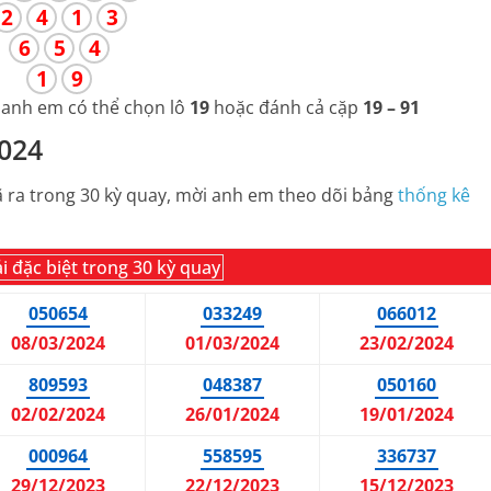
2
4
1
3
6
5
4
1
9
 anh em có thể chọn lô
19
hoặc đánh cả cặp
19 – 91
024
đã ra trong 30 kỳ quay, mời anh em theo dõi bảng
thống kê
i đặc biệt trong 30 kỳ quay
050654
033249
066012
08/03/2024
01/03/2024
23/02/2024
809593
048387
050160
02/02/2024
26/01/2024
19/01/2024
000964
558595
336737
29/12/2023
22/12/2023
15/12/2023