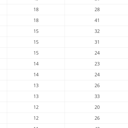
18
28
18
41
15
32
15
31
15
24
14
23
14
24
13
26
13
33
12
20
12
26