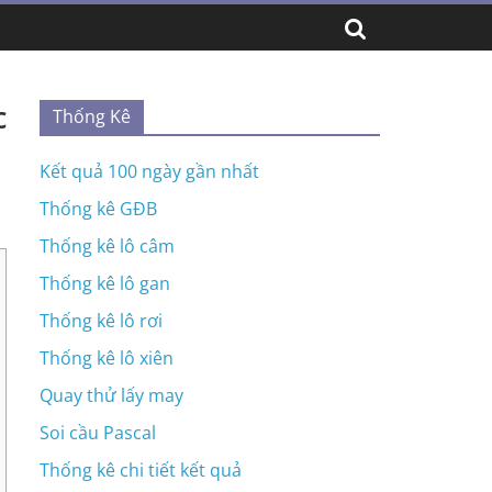
c
Thống Kê
Kết quả 100 ngày gần nhất
Thống kê GĐB
Thống kê lô câm
Thống kê lô gan
Thống kê lô rơi
Thống kê lô xiên
Quay thử lấy may
Soi cầu Pascal
Thống kê chi tiết kết quả