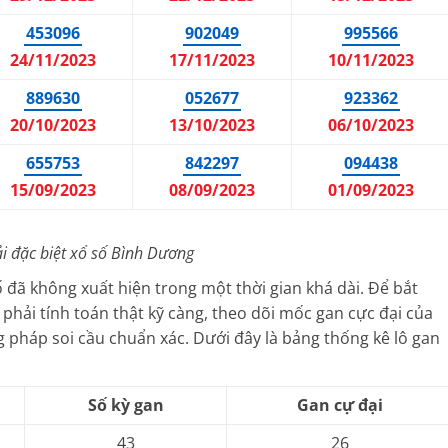
453096
902049
995566
24/11/2023
17/11/2023
10/11/2023
889630
052677
923362
20/10/2023
13/10/2023
06/10/2023
655753
842297
094438
15/09/2023
08/09/2023
01/09/2023
i đặc biệt xổ số
Bình Dương
đã không xuất hiện trong một thời gian khá dài. Để bắt
phải tính toán thật kỹ càng, theo dõi mốc gan cực đại của
g pháp soi cầu chuẩn xác. Dưới đây là bảng thống kê lô gan
Số kỳ gan
Gan cự đại
43
26