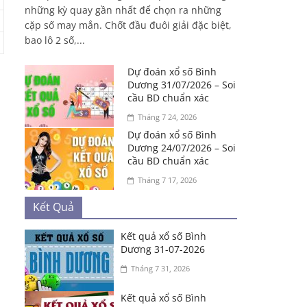
những kỳ quay gần nhất để chọn ra những
cặp số may mắn. Chốt đầu đuôi giải đặc biệt,
bao lô 2 số,...
Dự đoán xổ số Bình
Dương 31/07/2026 – Soi
cầu BD chuẩn xác
Tháng 7 24, 2026
Dự đoán xổ số Bình
Dương 24/07/2026 – Soi
cầu BD chuẩn xác
Tháng 7 17, 2026
Kết Quả
Kết quả xổ số Bình
Dương 31-07-2026
Tháng 7 31, 2026
Kết quả xổ số Bình