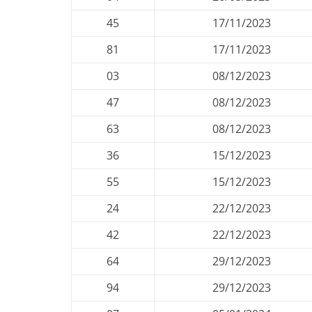
45
17/11/2023
81
17/11/2023
03
08/12/2023
47
08/12/2023
63
08/12/2023
36
15/12/2023
55
15/12/2023
24
22/12/2023
42
22/12/2023
64
29/12/2023
94
29/12/2023