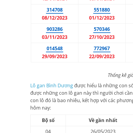
314708
551880
08/12/2023
01/12/2023
903286
570346
03/11/2023
27/10/2023
014548
772967
29/09/2023
22/09/2023
Thống kê giả
Lô gan
Bình Dương
được hiểu là những con số 
được những con lô gan này thì người chơi cần 
con lô đó là bao nhiêu, kết hợp với các phươn
hôm nay:
Bộ số
Về gần nhất
04
26/05/2023