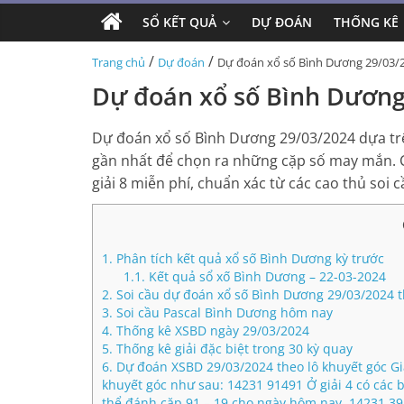
SỔ KẾT QUẢ
DỰ ĐOÁN
THỐNG KÊ
/
/
Trang chủ
Dự đoán
Dự đoán xổ số Bình Dương 29/03/2
Dự đoán xổ số Bình Dương 
Dự đoán xổ số
Bình Dương
29/03/2024
dựa tr
gần nhất để chọn ra những cặp số may mắn. Chốt
giải 8 miễn phí, chuẩn xác từ các cao thủ soi c
1.
Phân tích kết quả xổ số Bình Dương kỳ trước
1.1.
Kết quả sổ xố Bình Dương – 22-03-2024
2.
Soi cầu dự đoán xổ số Bình Dương 29/03/2024 t
3.
Soi cầu Pascal Bình Dương hôm nay
4.
Thống kê XSBD ngày 29/03/2024
5.
Thống kê giải đặc biệt trong 30 kỳ quay
6.
Dự đoán XSBD 29/03/2024 theo lô khuyết góc Giả
khuyết góc như sau: 14231 91491 Ở giải 4 có các bộ
thể đánh cặp 91 – 19 cho ngày hôm nay. 14231 39161