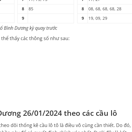
8
85
8
08, 68, 68, 68, 28
9
9
19, 09, 29
số
Bình Dương
kỳ quay trước
 thể thấy các thông số như sau:
Dương
26/01/2024
theo các cầu lô
theo dõi thống kê cầu lô tô là điều vô cùng cần thiết. Do đó,