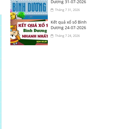
Dương 31-07-2026
Tháng 7 31, 2026
Kết quả xổ số Bình
Dương 24-07-2026
Tháng 7 24, 2026