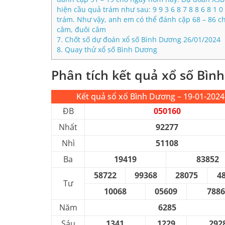
hiện cầu quả trám như sau: 9 9 3 6 8 7 8 8 6 8 1 0
trám. Như vậy, anh em có thể đánh cặp 68 – 86 
câm, đuôi câm
7.
Chốt số dự đoán xổ số Bình Dương 26/01/2024
8.
Quay thử xổ số Bình Dương
Phân tích kết quả xổ số
Bìn
Kết quả sổ xố
Bình Dương
– 19-01-2024
ĐB
050160
Nhất
92277
Nhì
51108
Ba
19419
83852
58722
99368
28075
4
Tư
10068
05609
7886
Năm
6285
Sáu
1341
1229
292