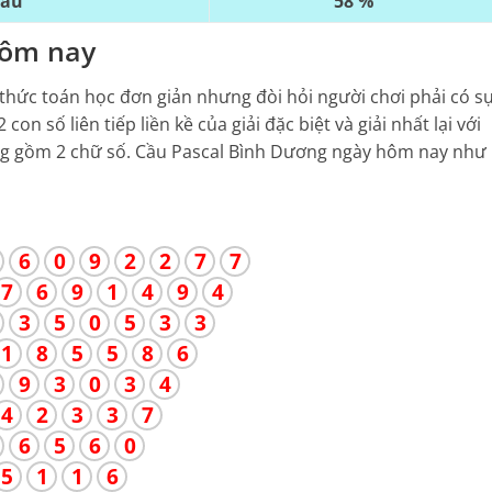
cầu
58 %
ôm nay
hức toán học đơn giản nhưng đòi hỏi người chơi phải có s
con số liên tiếp liền kề của giải đặc biệt và giải nhất lại với
ng gồm 2 chữ số. Cầu Pascal
Bình Dương
ngày hôm nay như
6
0
9
2
2
7
7
7
6
9
1
4
9
4
3
5
0
5
3
3
1
8
5
5
8
6
9
3
0
3
4
4
2
3
3
7
6
5
6
0
5
1
1
6