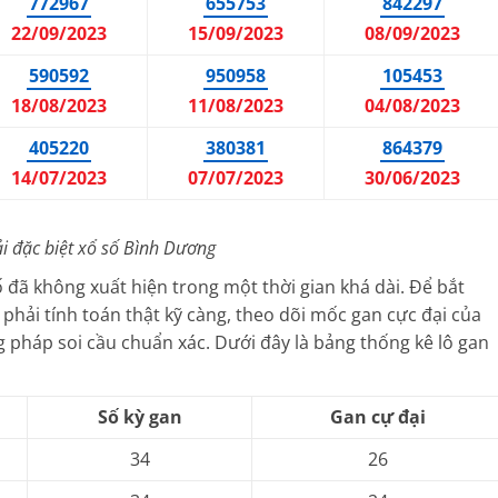
772967
655753
842297
22/09/2023
15/09/2023
08/09/2023
590592
950958
105453
18/08/2023
11/08/2023
04/08/2023
405220
380381
864379
14/07/2023
07/07/2023
30/06/2023
i đặc biệt xổ số
Bình Dương
đã không xuất hiện trong một thời gian khá dài. Để bắt
phải tính toán thật kỹ càng, theo dõi mốc gan cực đại của
g pháp soi cầu chuẩn xác. Dưới đây là bảng thống kê lô gan
Số kỳ gan
Gan cự đại
34
26