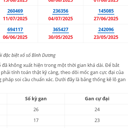
15/08/2025
08/08/2025
01/08/2025
260469
236356
145085
11/07/2025
04/07/2025
27/06/2025
694117
365427
242096
06/06/2025
30/05/2025
23/05/2025
i đặc biệt xổ số
Bình Dương
đã không xuất hiện trong một thời gian khá dài. Để bắt
phải tính toán thật kỹ càng, theo dõi mốc gan cực đại của
g pháp soi cầu chuẩn xác. Dưới đây là bảng thống kê lô gan
Số kỳ gan
Gan cự đại
26
24
17
23