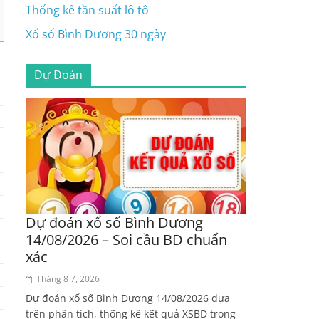
Thống kê tần suất lô tô
Xổ số Bình Dương 30 ngày
Dự Đoán
Dự đoán xổ số Bình Dương
14/08/2026 – Soi cầu BD chuẩn
xác
Tháng 8 7, 2026
Dự đoán xổ số Bình Dương 14/08/2026 dựa
trên phân tích, thống kê kết quả XSBD trong