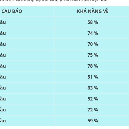
 CẦU BÁO
KHẢ NĂNG VỀ
cầu
58 %
cầu
74 %
cầu
70 %
cầu
75 %
cầu
78 %
cầu
51 %
cầu
63 %
cầu
52 %
cầu
72 %
cầu
59 %