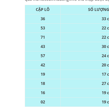
CẶP LÔ
SỐ LƯỢNG
36
33 
53
22 
71
22 
43
30 
57
24 
42
20 
19
17 
18
27 
16
19 
02
19 