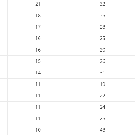
21
32
18
35
17
28
16
25
16
20
15
26
14
31
11
19
11
22
11
24
11
25
10
48