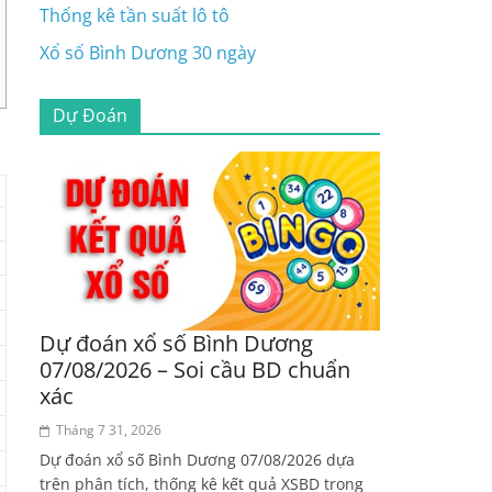
Thống kê tần suất lô tô
Xổ số Bình Dương 30 ngày
Dự Đoán
Dự đoán xổ số Bình Dương
07/08/2026 – Soi cầu BD chuẩn
xác
Tháng 7 31, 2026
Dự đoán xổ số Bình Dương 07/08/2026 dựa
trên phân tích, thống kê kết quả XSBD trong