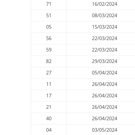
71
16/02/2024
51
08/03/2024
05
15/03/2024
56
22/03/2024
59
22/03/2024
82
29/03/2024
27
05/04/2024
11
26/04/2024
17
26/04/2024
21
26/04/2024
40
26/04/2024
04
03/05/2024