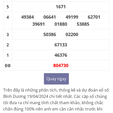
1671
5
49384
06641
49199
62701
4
39691
01880
53885
50386
02200
3
67133
2
46376
1
804730
ĐB
Quay ngay
Trên đây là những phân tích, thống kê và dự đoán xổ số
Bình Dương
19/04/2024
chi tiết nhất. Các cặp số chúng
tôi đưa ra chỉ mang tính chất tham khảo, không chắc
chắn đúng 100% nên anh em cần cân nhắc trước khi