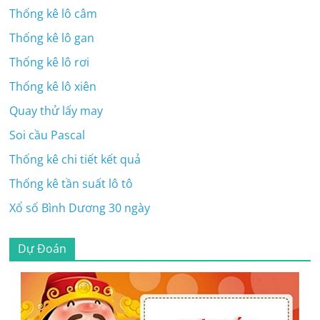
Thống kê lô câm
Thống kê lô gan
Thống kê lô rơi
Thống kê lô xiên
Quay thử lấy may
Soi cầu Pascal
Thống kê chi tiết kết quả
Thống kê tần suất lô tô
Xổ số Bình Dương 30 ngày
Dự Đoán