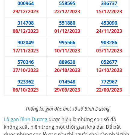
000964
558595
336737
29/12/2023
22/12/2023
15/12/2023
314708
551880
453096
08/12/2023
01/12/2023
24/11/2023
902049
995566
903286
17/11/2023
10/11/2023
03/11/2023
570346
889630
052677
27/10/2023
20/10/2023
13/10/2023
923362
014548
772967
06/10/2023
29/09/2023
22/09/2023
Thống kê giải đặc biệt xổ số
Bình Dương
Lô gan
Bình Dương
được hiểu là những con số đã
không xuất hiện trong một thời gian khá dài. Để bắt
được những con lô gan này thì người chơi cần phải tính