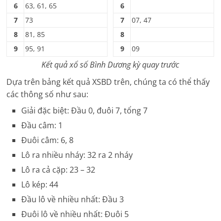
6
63, 61, 65
6
7
73
7
07, 47
8
81, 85
8
9
95, 91
9
09
Kết quả xổ số
Bình Dương
kỳ quay trước
Dựa trên bảng kết quả
XSBD
trên, chúng ta có thể thấy
các thông số như sau:
Giải đặc biệt: Đầu 0, đuôi 7, tổng 7
Đầu câm: 1
Đuôi câm: 6, 8
Lô ra nhiều nháy: 32 ra 2 nháy
Lô ra cả cặp: 23 – 32
Lô kép: 44
Đầu lô về nhiều nhất: Đầu 3
Đuôi lô về nhiều nhất: Đuôi 5