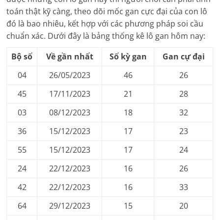
toán thật kỹ càng, theo dõi mốc gan cực đại của con lô
đó là bao nhiêu, kết hợp với các phương pháp soi cầu
chuẩn xác. Dưới đây là bảng thống kê lô gan hôm nay:
Bộ số
Về gần nhất
Số kỳ gan
Gan cự đại
04
26/05/2023
46
26
45
17/11/2023
21
28
03
08/12/2023
18
32
36
15/12/2023
17
23
55
15/12/2023
17
24
24
22/12/2023
16
26
42
22/12/2023
16
33
64
29/12/2023
15
20