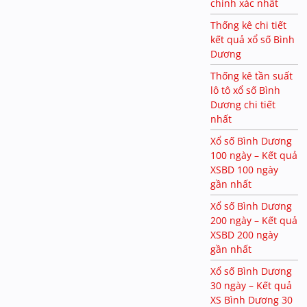
chính xác nhất
Thống kê chi tiết
kết quả xổ số Bình
Dương
Thống kê tần suất
lô tô xổ số Bình
Dương chi tiết
nhất
Xổ số Bình Dương
100 ngày – Kết quả
XSBD 100 ngày
gần nhất
Xổ số Bình Dương
200 ngày – Kết quả
XSBD 200 ngày
gần nhất
Xổ số Bình Dương
30 ngày – Kết quả
XS Bình Dương 30