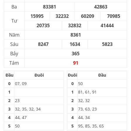
Ba
83381
42863
15995
32232
60209
70985
Tư
20735
32832
41444
Năm
8361
Sáu
8247
1634
5823
Bảy
365
Tám
91
Đầu
Đuôi
Đuôi
Đầu
0
07, 09
0
50
1
1
81, 61, 91
2
23
2
32, 32
3
32, 35, 32, 34
3
73, 63, 23
4
44, 47
4
44, 34
5
50
5
95, 85, 35, 65