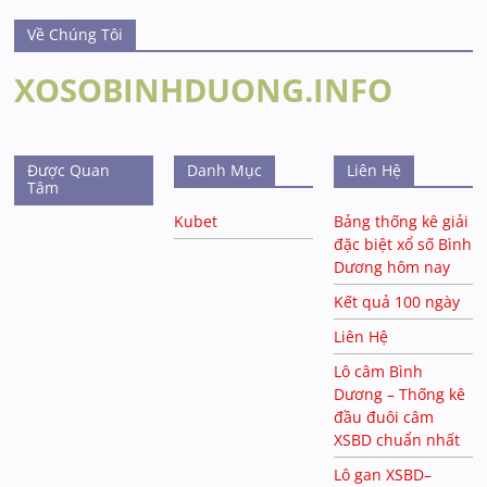
Về Chúng Tôi
XOSOBINHDUONG.INFO
Được Quan
Danh Mục
Liên Hệ
Tâm
Kubet
Bảng thống kê giải
đặc biệt xổ số Bình
Dương hôm nay
Kết quả 100 ngày
Liên Hệ
Lô câm Bình
Dương – Thống kê
đầu đuôi câm
XSBD chuẩn nhất
Lô gan XSBD–