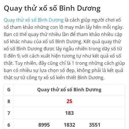
Quay thử xổ số
Bình Dương
Quay thử xổ số
Bình Dương
là cách giúp người chơi xổ
số tham khảo những con lô may mắn lấy hên mỗi ngày.
Bạn có thể quay thử nhiều lần để tham khảo nhiều cặp
số khác nhau của xổ số
Bình Dương
. Kết quả quay thử
xổ số
Bình Dương
được lấy ngẫu nhiên trong dãy số từ
0 đến 9, với cách xuất hiện tương tự như kết quả xổ số
thật. Tuy nhiên, đây cũng chỉ là 1 trong những cách giúp
bạn có nhiều sự lựa chọn số đẹp, không phải là kết quả
thật sự từ công ty xổ số kiến thiết
Bình Dương
.
G
Quay thử xổ số
Bình Dương
25
8
183
7
8995
1832
3551
6