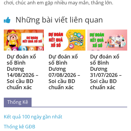
chơi, chúc anh em gặp nhiều may mắn, thắng lớn.
Những bài viết liên quan
Dự đoán xổ
Dự đoán xổ
Dự đoán xổ
số Bình
số Bình
số Bình
Dương
Dương
Dương
14/08/2026 –
07/08/2026 –
31/07/2026 –
Soi cầu BD
Soi cầu BD
Soi cầu BD
chuẩn xác
chuẩn xác
chuẩn xác
Thống Kê
Kết quả 100 ngày gần nhất
Thống kê GĐB