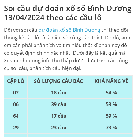
Soi cầu dự đoán xổ số
Bình Dương
19/04/2024
theo các cầu lô
Đối với soi cầu
dự đoán xổ số
Bình Dương
thì theo dõi
thống kê cầu lô tô là điều vô cùng cần thiết. Do đó, anh
em cần phải phân tích và tìm hiểu thật kĩ phần này để
có quyết định chính xác nhất. Dưới đây là kết quả mà
Xosobinhduong.info
thu thập được dựa trên các công
cụ soi cầu, phân tích cầu hiện đại.
CẶP LÔ
SỐ LƯỢNG CẦU BÁO
KHẢ NĂNG VỀ
02
18 cầu
54 %
06
39 cầu
53 %
64
17 cầu
59 %
29
23 cầu
73 %