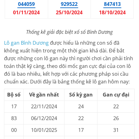
044059
929522
847413
01/11/2024
25/10/2024
18/10/2024
Thống kê giải đặc biệt xổ số
Bình Dương
Lô gan
Bình Dương
được hiểu là những con số đã
không xuất hiện trong một thời gian khá dài. Để bắt
được những con lô gan này thì người chơi cần phải tính
toán thật kỹ càng, theo dõi mốc gan cực đại của con lô
đó là bao nhiêu, kết hợp với các phương pháp soi cầu
chuẩn xác. Dưới đây là bảng thống kê lô gan hôm nay:
Bộ số
Về gần nhất
Số kỳ gan
Gan cự đại
17
22/11/2024
24
22
83
06/12/2024
22
26
00
10/01/2025
17
31