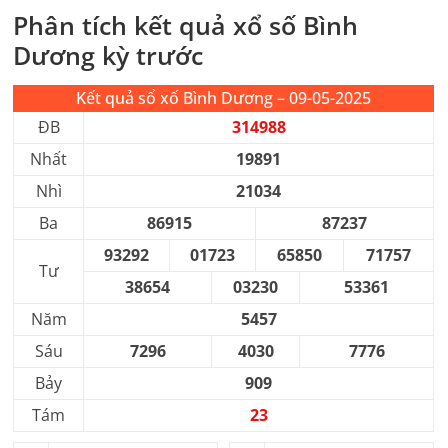
Phân tích kết quả xổ số
Bình
Dương
kỳ trước
Kết quả sổ xố
Bình Dương
– 09-05-2025
ĐB
314988
Nhất
19891
Nhì
21034
Ba
86915
87237
93292
01723
65850
71757
Tư
38654
03230
53361
Năm
5457
Sáu
7296
4030
7776
Bảy
909
Tám
23