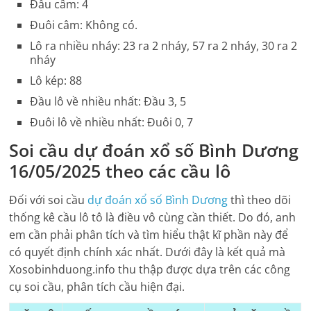
Đầu câm: 4
Đuôi câm: Không có.
Lô ra nhiều nháy: 23 ra 2 nháy, 57 ra 2 nháy, 30 ra 2
nháy
Lô kép: 88
Đầu lô về nhiều nhất: Đầu 3, 5
Đuôi lô về nhiều nhất: Đuôi 0, 7
Soi cầu dự đoán xổ số
Bình Dương
16/05/2025
theo các cầu lô
Đối với soi cầu
dự đoán xổ số
Bình Dương
thì theo dõi
thống kê cầu lô tô là điều vô cùng cần thiết. Do đó, anh
em cần phải phân tích và tìm hiểu thật kĩ phần này để
có quyết định chính xác nhất. Dưới đây là kết quả mà
Xosobinhduong.info
thu thập được dựa trên các công
cụ soi cầu, phân tích cầu hiện đại.