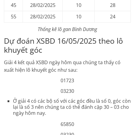
45
28/02/2025
10
28
55
28/02/2025
10
24
Thống kê lô gan
Bình Dương
Dự đoán
XSBD
16/05/2025 theo lô
khuyết góc
Giải 4 kết quả
XSBD
ngày hôm qua chúng ta thấy có
xuất hiện lô khuyết góc như sau:
01723
03230
Ở giải 4 có các bộ số với các góc đều là số 0, góc còn
lại là số 3 nên chúng ta có thể đánh cặp 30 – 03 cho
ngày hôm nay.
65850
03230