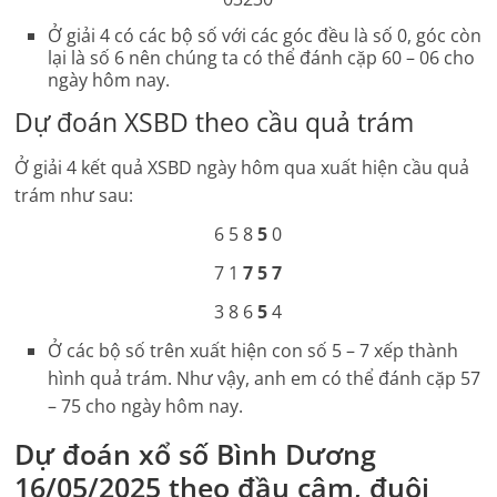
Ở giải 4 có các bộ số với các góc đều là số 0, góc còn
lại là số 6 nên chúng ta có thể đánh cặp 60 – 06 cho
ngày hôm nay.
Dự đoán
XSBD
theo cầu quả trám
Ở giải 4 kết quả
XSBD
ngày hôm qua xuất hiện cầu quả
trám như sau:
6
5
8
5
0
7
1
7
5
7
3
8
6
5
4
Ở các bộ số trên xuất hiện con số 5 – 7 xếp thành
hình quả trám. Như vậy, anh em có thể đánh cặp 57
– 75 cho ngày hôm nay.
Dự đoán xổ số
Bình Dương
16/05/2025
theo đầu câm, đuôi