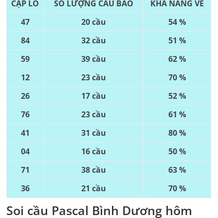
CẶP LÔ
SỐ LƯỢNG CẦU BÁO
KHẢ NĂNG VỀ
47
20 cầu
54 %
84
32 cầu
51 %
59
39 cầu
62 %
12
23 cầu
70 %
26
17 cầu
52 %
76
23 cầu
61 %
41
31 cầu
80 %
04
16 cầu
50 %
71
38 cầu
63 %
36
21 cầu
70 %
Soi cầu Pascal
Bình Dương
hôm