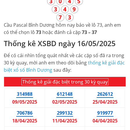
3
0
4
5
3
4
9
7
3
Cầu Pascal
Bình Dương
hôm nay báo về lô 73, anh em
có thể chọn lô
73
hoặc đánh cả cặp
73 – 37
Thống kê
XSBD
ngày
16/05/2025
Để có cái nhìn tổng quát nhất về các cặp số đã ra trong
30 kỳ quay, mời anh em theo dõi bảng
thống kê giải đặc
biệt xổ số
Bình Dương
sau đây:
Thống kê giải đặc biệt trong 30 kỳ quay
314988
612148
262612
09/05/2025
02/05/2025
25/04/2025
706786
299132
919977
18/04/2025
11/04/2025
04/04/2025