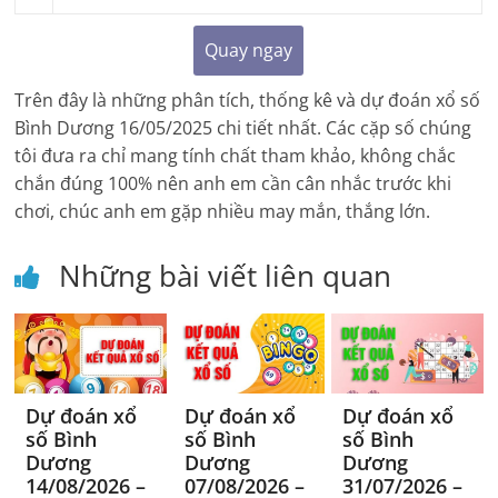
Quay ngay
Trên đây là những phân tích, thống kê và dự đoán xổ số
Bình Dương
16/05/2025
chi tiết nhất. Các cặp số chúng
tôi đưa ra chỉ mang tính chất tham khảo, không chắc
chắn đúng 100% nên anh em cần cân nhắc trước khi
chơi, chúc anh em gặp nhiều may mắn, thắng lớn.
Những bài viết liên quan
Dự đoán xổ
Dự đoán xổ
Dự đoán xổ
số Bình
số Bình
số Bình
Dương
Dương
Dương
14/08/2026 –
07/08/2026 –
31/07/2026 –