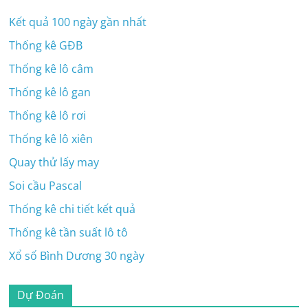
Kết quả 100 ngày gần nhất
Thống kê GĐB
Thống kê lô câm
Thống kê lô gan
Thống kê lô rơi
Thống kê lô xiên
Quay thử lấy may
Soi cầu Pascal
Thống kê chi tiết kết quả
Thống kê tần suất lô tô
Xổ số Bình Dương 30 ngày
Dự Đoán