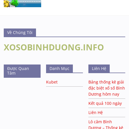
Về Chúng Tôi
XOSOBINHDUONG.INFO
Được Quan
Danh Mục
Liên Hệ
Tâm
Kubet
Bảng thống kê giải
đặc biệt xổ số Bình
Dương hôm nay
Kết quả 100 ngày
Liên Hệ
Lô câm Bình
Dương – Thống kê