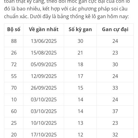
toán thật kỹ càng, theo dõi mốc gan cực đại của con lô
đó là bao nhiêu, kết hợp với các phương pháp soi cầu
chuẩn xác. Dưới đây là bảng thống kê lô gan hôm nay:
Bộ số
Về gần nhất
Số kỳ gan
Gan cự đại
88
13/06/2025
30
24
26
15/08/2025
21
23
72
05/09/2025
18
30
55
12/09/2025
17
24
70
26/09/2025
15
33
10
03/10/2025
14
24
60
03/10/2025
14
37
25
10/10/2025
13
23
20
17/10/2025
12
32