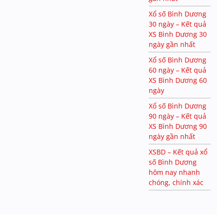
Xổ số Bình Dương
30 ngày – Kết quả
XS Bình Dương 30
ngày gần nhất
Xổ số Bình Dương
60 ngày – Kết quả
XS Bình Dương 60
ngày
Xổ số Bình Dương
90 ngày – Kết quả
XS Bình Dương 90
ngày gần nhất
XSBD – Kết quả xổ
số Bình Dương
hôm nay nhanh
chóng, chính xác