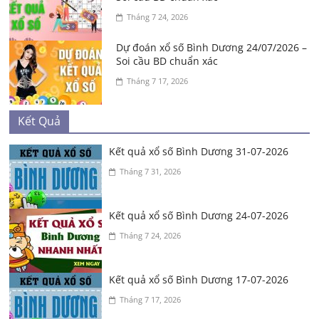
Tháng 7 24, 2026
Dự đoán xổ số Bình Dương 24/07/2026 –
Soi cầu BD chuẩn xác
Tháng 7 17, 2026
Kết Quả
Kết quả xổ số Bình Dương 31-07-2026
Tháng 7 31, 2026
Kết quả xổ số Bình Dương 24-07-2026
Tháng 7 24, 2026
Kết quả xổ số Bình Dương 17-07-2026
Tháng 7 17, 2026