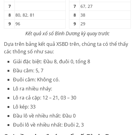
7
7
67, 27
8
80, 82, 81
8
38
9
96
9
29
Kết quả xổ số
Bình Dương
kỳ quay trước
Dựa trên bảng kết quả
XSBD
trên, chúng ta có thể thấy
các thông số như sau:
Giải đặc biệt: Đầu 8, đuôi 0, tổng 8
Đầu câm: 5, 7
Đuôi câm: Không có.
Lô ra nhiều nháy:
Lô ra cả cặp: 12 – 21, 03 – 30
Lô kép: 33
Đầu lô về nhiều nhất: Đầu 0
Đuôi lô về nhiều nhất: Đuôi 2, 3