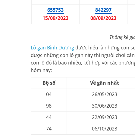
655753
842297
15/09/2023
08/09/2023
Thống kê giả
Lô gan
Bình Dương
được hiểu là những con số 
được những con lô gan này thì người chơi cần 
con lô đó là bao nhiêu, kết hợp với các phươn
hôm nay:
Bộ số
Về gần nhất
04
26/05/2023
98
30/06/2023
44
22/09/2023
74
06/10/2023