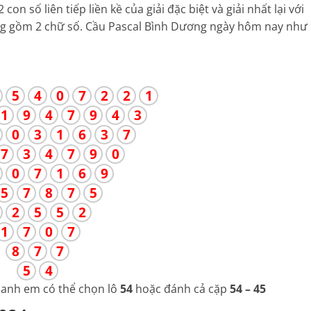
con số liên tiếp liền kề của giải đặc biệt và giải nhất lại với
ng gồm 2 chữ số. Cầu Pascal
Bình Dương
ngày hôm nay như
5
4
0
7
2
2
1
1
9
4
7
9
4
3
0
3
1
6
3
7
7
3
4
7
9
0
0
7
1
6
9
5
7
8
7
5
2
5
5
2
1
7
0
7
8
7
7
5
4
 anh em có thể chọn lô
54
hoặc đánh cả cặp
54 – 45