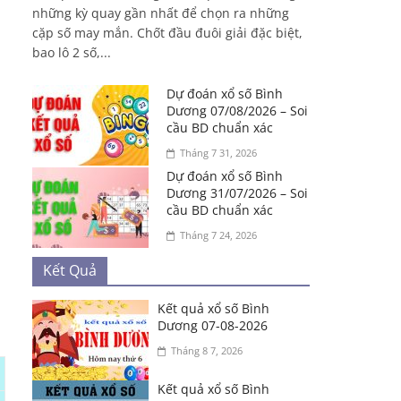
những kỳ quay gần nhất để chọn ra những
cặp số may mắn. Chốt đầu đuôi giải đặc biệt,
bao lô 2 số,...
Dự đoán xổ số Bình
Dương 07/08/2026 – Soi
cầu BD chuẩn xác
Tháng 7 31, 2026
Dự đoán xổ số Bình
Dương 31/07/2026 – Soi
cầu BD chuẩn xác
Tháng 7 24, 2026
Kết Quả
Kết quả xổ số Bình
Dương 07-08-2026
Tháng 8 7, 2026
Kết quả xổ số Bình