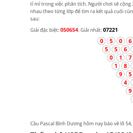
tỉ mỉ trong việc phân tích. Người chơi sẽ cộng 2 
nhau theo từng lớp để tìm ra kết quả cuối cù
sau:
050654
07221
Giải đặc biệt:
. Giải nhất:
0
5
0
6
5
5
6
0
1
7
1
8
9
5
4
9
Cầu Pascal
Bình Dương
hôm nay báo về lô 54,