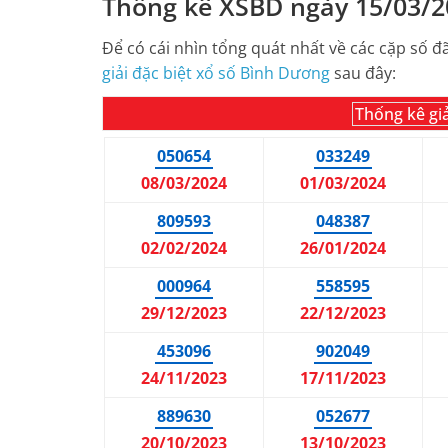
Thống kê
XSBD
ngày
15/03/2
Để có cái nhìn tổng quát nhất về các cặp số 
giải đặc biệt xổ số
Bình Dương
sau đây:
Thống kê giả
050654
033249
08/03/2024
01/03/2024
809593
048387
02/02/2024
26/01/2024
000964
558595
29/12/2023
22/12/2023
453096
902049
24/11/2023
17/11/2023
889630
052677
20/10/2023
13/10/2023