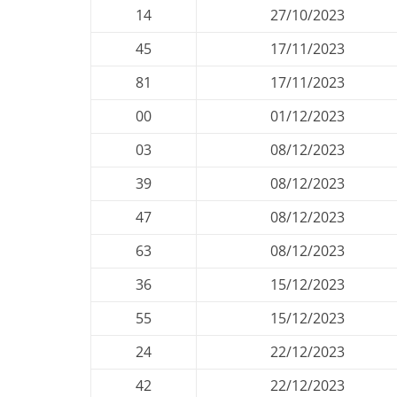
14
27/10/2023
45
17/11/2023
81
17/11/2023
00
01/12/2023
03
08/12/2023
39
08/12/2023
47
08/12/2023
63
08/12/2023
36
15/12/2023
55
15/12/2023
24
22/12/2023
42
22/12/2023