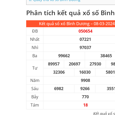
Phân tích kết quả xổ số
Bìn
Kết quả sổ xố
Bình Dương
– 08-03-2024
ĐB
050654
Nhất
07221
Nhì
97037
Ba
99662
38465
89957
20697
27930
9
Tư
32306
16030
5801
Năm
9908
Sáu
6982
9266
355
Bảy
770
Tám
18
Kết quả xổ 