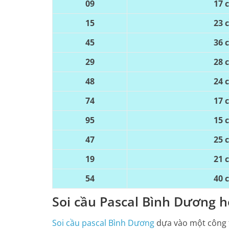
09
17 
15
23 
45
36 
29
28 
48
24 
74
17 
95
15 
47
25 
19
21 
54
40 
Soi cầu Pascal
Bình Dương
h
Soi cầu pascal
Bình Dương
dựa vào một công t